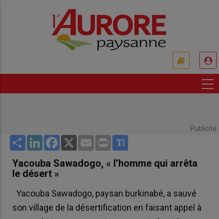
Aller
au
contenu
principal
USER
ACCOUNT
MENU
Publicité
Share
LinkedIn
Facebook
X
Email
Print
Yacouba Sawadogo, « l’homme qui arrêta
le désert »
Yacouba Sawadogo, paysan burkinabé, a sauvé
son village de la désertification en faisant appel à