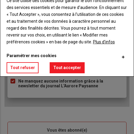
Ce site utilise des cookies pour garantir le bon fonctionnement
TITRE
JE M'ABONNE
des services essentiels et de mesure d’audience. En cliquant sur
Body
A partir de 93€
« Tout Accepter », vous consentez à l’utilisation de ces cookies
et au traitement de vos données à caractère personnel au
regard des finalités décrites. Vous pourrez à tout moment
Lien
JE M'ABONNE
revenir sur vos choix, en utilisant le lien « Modifier mes
préférences cookies » en bas de page du site.
Plus d'infos
Accédez à tous les articles du site L'Aurore
Paramétrer mes cookies
Liste
Paysanne
à
Tout refuser
Tout accepter
Consultez le journal L'Aurore Paysanne au format
puce
numérique, sur tous les supports
Ne manquez aucune information grâce à la
newsletter du journal L'Aurore Paysanne
Sous-
Vous êtes abonné(e)