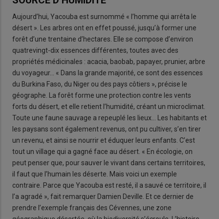
SOURCE D’HUMIDITÉ
Aujourd’hui, Yacouba est surnommé « l’homme qui arrêta le
désert ». Les arbres ont en effet poussé, jusqu’à former une
forêt d’une trentaine d’hectares. Elle se compose d’environ
quatrevingt-dix essences différentes, toutes avec des
propriétés médicinales : acacia, baobab, papayer, prunier, arbre
du voyageur… « Dans la grande majorité, ce sont des essences
du Burkina Faso, du Niger ou des pays côtiers », précise le
géographe. La forêt forme une protection contre les vents
forts du désert, et elle retient l’humidité, créant un microclimat.
Toute une faune sauvage a repeuplé les lieux… Les habitants et
les paysans sont également revenus, ont pu cultiver, s’en tirer
un revenu, et ainsi se nourrir et éduquer leurs enfants. C’est
tout un village qui a gagné face au désert. « En écologie, on
peut penser que, pour sauver le vivant dans certains territoires,
il faut que l’humain les déserte. Mais voici un exemple
contraire. Parce que Yacouba est resté, il a sauvé ce territoire, il
l’a agradé », fait remarquer Damien Deville. Et ce dernier de
prendre l’exemple français des Cévennes, une zone
géographique désertée, où la biodiversité s’écroule. L’histoire