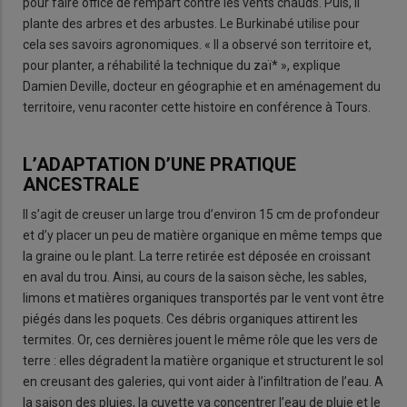
pour faire office de rempart contre les vents chauds. Puis, il
plante des arbres et des arbustes. Le Burkinabé utilise pour
cela ses savoirs agronomiques. « Il a observé son territoire et,
pour planter, a réhabilité la technique du zaï* », explique
Damien Deville, docteur en géographie et en aménagement du
territoire, venu raconter cette histoire en conférence à Tours.
L’ADAPTATION D’UNE PRATIQUE
ANCESTRALE
Il s’agit de creuser un large trou d’environ 15 cm de profondeur
et d’y placer un peu de matière organique en même temps que
la graine ou le plant. La terre retirée est déposée en croissant
en aval du trou. Ainsi, au cours de la saison sèche, les sables,
limons et matières organiques transportés par le vent vont être
piégés dans les poquets. Ces débris organiques attirent les
termites. Or, ces dernières jouent le même rôle que les vers de
terre : elles dégradent la matière organique et structurent le sol
en creusant des galeries, qui vont aider à l’infiltration de l’eau. A
la saison des pluies, la cuvette va concentrer l’eau de pluie et le