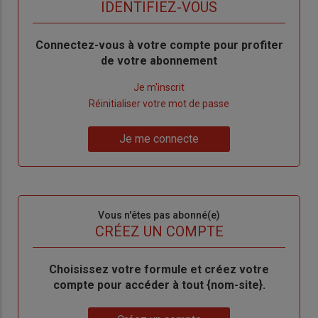
titre
TITRE
IDENTIFIEZ-VOUS
Body
Connectez-vous à votre compte pour profiter
de votre abonnement
Lien
Je m'inscrit
"Créer
Lien
Réinitialiser votre mot de passe
un
"Réinitialiser
Lien
nouveau
votre
Je me connecte
"Je
compte"
mot
me
de
connecte"
passe"
Sous-
Vous n'êtes pas abonné(e)
titre
TITRE
CRÉEZ UN COMPTE
Body
Choisissez votre formule et créez votre
compte pour accéder à tout {nom-site}.
Lien