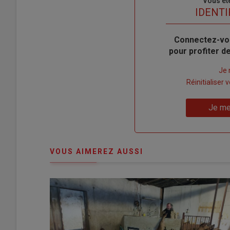
Sous-
Vous êt
titre
TITRE
IDENTI
Body
Connectez-vo
pour profiter 
Lien
Je 
"Créer
Lien
Réinitialiser
un
"Réinitialiser
Lien
nouveau
votre
Je me
"Je
compte"
mot
me
de
connecte"
passe"
VOUS AIMEREZ AUSSI