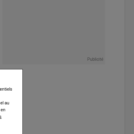
Publicité
entiels
nel au
 en
s