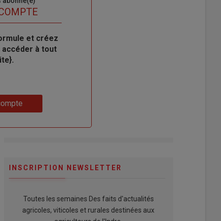
s abonné(e)
 COMPTE
ormule et créez
 accéder à tout
te}.
compte
INSCRIPTION NEWSLETTER
Toutes les semaines Des faits d'actualités
agricoles, viticoles et rurales destinées aux