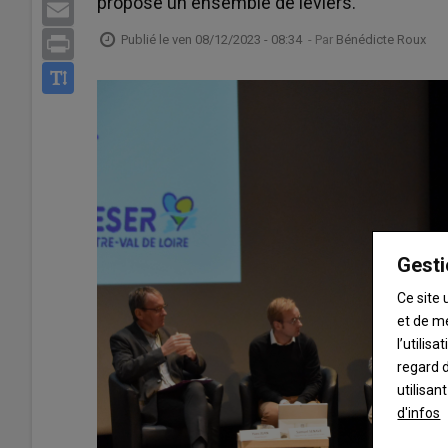
propose un ensemble de leviers.
Email
Publié le
ven 08/12/2023 - 08:34
- Par
Bénédicte Roux
Print
Gesti
Ce site 
et de m
l’utilis
regard d
utilisan
d'infos