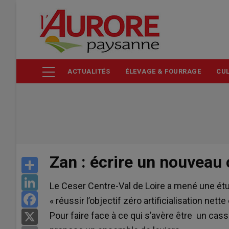
Aller
au
contenu
principal
ACTUALITÉS
ÉLEVAGE & FOURRAGE
CUL
Zan : écrire un nouveau 
Share
LinkedIn
Le Ceser Centre-Val de Loire a mené une étud
Facebook
« réussir l’objectif zéro artificialisation net
Pour faire face à ce qui s’avère être un cass
X