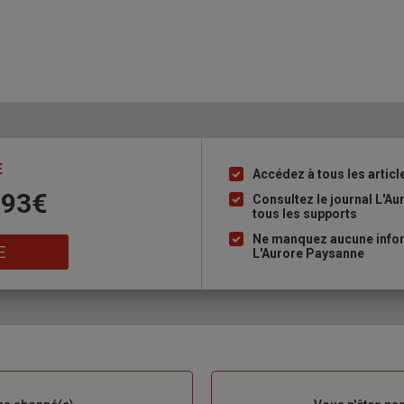
E
Accédez à tous les articl
Liste
 93€
à
Consultez le journal L'A
tous les supports
puce
Ne manquez aucune inform
E
L'Aurore Paysanne