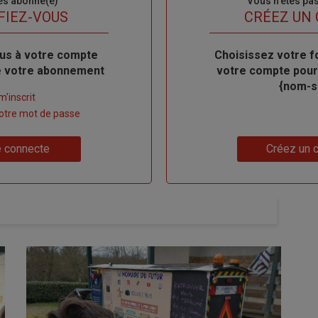
es abonné(e)
Sous-
Vous n'êtes pa
titre
FIEZ-VOUS
TITRE
CRÉEZ UN
us à votre compte
Body
Choisissez votre f
de votre abonnement
votre compte pour
{nom-si
m'inscrit
 votre mot de passe
Lien
 connecte
Créez un 