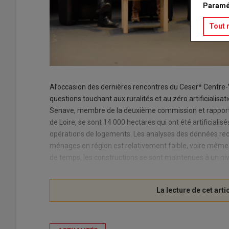
Paramé
Tout 
Al’occasion des dernières rencontres du Ceser* Centre-
questions touchant aux ruralités et au zéro artificialis
Senave, membre de la deuxième commission et rapporteur
de Loire, se sont 14 000 hectares qui ont été artificiali
opérations de logements. Les analyses des données re
ménages en région est relativement faible, voire même e
de temps, les constructions se sont maintenues à un nive