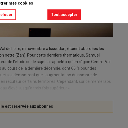
trer mes cookies
refuser
Tout accepter
Val de Loire, minovembre à Issoudun, étaient abordées les
ation nette (Zan). Pour cette dernière thématique, Samuel
 de l’étude sur le sujet, a rappelé « qu’en région Centre-Val
sés au cours de la dernière décennie, dont 66 % pour des
cueillies démontrent que l’augmentation du nombre de
n recul sur certains territoires. Cependant, sur ce même laps
au élevé, jusqu’à trois fois supérieur ».