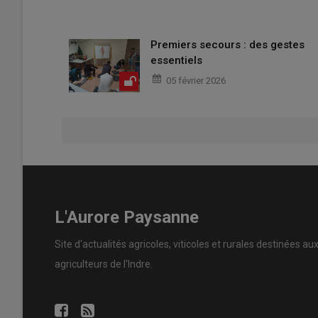
Premiers secours : des gestes
essentiels
05 février 2026
L'Aurore Paysanne
Site d'actualités agricoles, viticoles et rurales destinées au
agriculteurs de l'Indre.