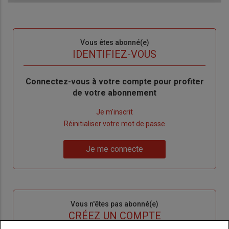
Sous-
Vous êtes abonné(e)
titre
TITRE
IDENTIFIEZ-VOUS
Body
Connectez-vous à votre compte pour profiter
de votre abonnement
Lien
Je m'inscrit
"Créer
Lien
Réinitialiser votre mot de passe
un
"Réinitialiser
Lien
nouveau
votre
Je me connecte
"Je
compte"
mot
me
de
connecte"
passe"
Sous-
Vous n'êtes pas abonné(e)
titre
TITRE
CRÉEZ UN COMPTE