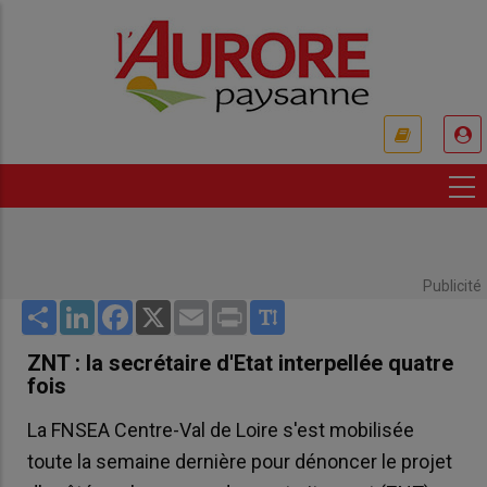
Aller
au
contenu
principal
USER
ACCOUNT
MENU
Publicité
Share
LinkedIn
Facebook
X
Email
Print
ZNT : la secrétaire d'Etat interpellée quatre
fois
La FNSEA Centre-Val de Loire s'est mobilisée
toute la semaine dernière pour dénoncer le projet