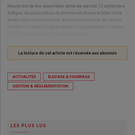
Réunis lors de leur assemblée générale samedi 12 septembre
à Migné, les pisciculteurs de Brenne ont dressé le bilan d'une
année riche en évènements. Après la sècheresse de l'année
dernière fortement préjudiciable pour les pêcheries, la saison
2020 s'annonce sous de meilleurs auspices.
ACTUALITÉS
ÉLEVAGE & FOURRAGE
GESTION & RÉGLEMENTATION
LES PLUS LUS