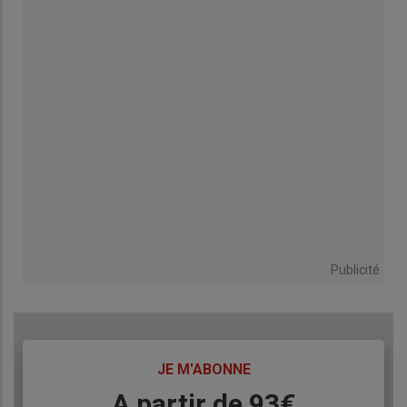
Publicité
TITRE
JE M'ABONNE
Body
A partir de 93€