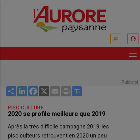
Aller
au
contenu
principal
USER
ACCOUNT
MENU
Publicité
Share
LinkedIn
Facebook
X
Email
Print
PISCICULTURE
2020 se profile meilleure que 2019
Après la très difficile campagne 2019, les
pisciculteurs retrouvent en 2020 un peu