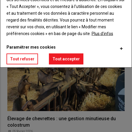
« Tout Accepter », vous consentez à l’utilisation de ces cookies
VOUS AIMEREZ AUSSI
et au traitement de vos données à caractère personnel au
regard des finalités décrites. Vous pourrez à tout moment
revenir sur vos choix, en utilisant le lien « Modifier mes
préférences cookies » en bas de page du site.
Plus d'infos
Paramétrer mes cookies
Tout refuser
Tout accepter
Élevage de chevrettes : une gestion minutieuse du
colostrum
05 février 2026