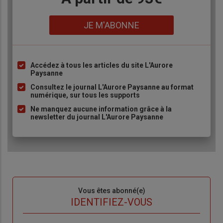
Lien
JE M'ABONNE
Accédez à tous les articles du site L'Aurore
Liste
Paysanne
à
Consultez le journal L'Aurore Paysanne au format
puce
numérique, sur tous les supports
Ne manquez aucune information grâce à la
newsletter du journal L'Aurore Paysanne
Sous-
Vous êtes abonné(e)
titre
TITRE
IDENTIFIEZ-VOUS