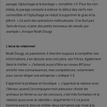
parage, l’épluchage et le bardage »,
complète-t-il. Pour les non-
initiés, le parage consiste à enlever le début des nerfs non
comestible et l’épluchage se réduit à supprimer le gras et la
plèvre.
« Ce sont des opérations méticuleuses. Il ne faut pas
faire de trous, ni jeter des petits morceaux de viande, par
exemple »,
évoque Noah Dougy.
L’atout du relationnel
Noah Dougy, se passionne, il cherche toujours à compléter ses
informations, il en discute avec son père, ses frères, également
dans le métier. «
J’attends aussi d’être au niveau BP pour
enrichir mes connaissances, mes compétences, notamment
pour savoir diriger une entreprise »
, indique-t-il.
Il apprécie la pratique en boutique.
« J’apprécie la relation avec
l’éleveur, quand j’accompagne mon père pour choisir les
animaux en ferme ou sur les concours, c’est très formateur et la
relation aussi avec la clientèle »,
argumente-t-il. Le jeune
homme exerce donc le métier deux semaines par mois à la