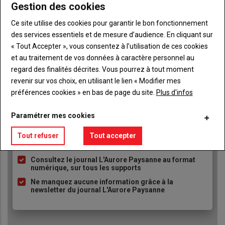
Gestion des cookies
Ce site utilise des cookies pour garantir le bon fonctionnement
des services essentiels et de mesure d’audience. En cliquant sur
« Tout Accepter », vous consentez à l’utilisation de ces cookies
TITRE
JE M'ABONNE
et au traitement de vos données à caractère personnel au
Body
A partir de 93€
regard des finalités décrites. Vous pourrez à tout moment
revenir sur vos choix, en utilisant le lien « Modifier mes
préférences cookies » en bas de page du site.
Plus d'infos
Lien
JE M'ABONNE
Paramétrer mes cookies
Tout refuser
Tout accepter
Accédez à tous les articles du site L'Aurore
Liste
Paysanne
à
Consultez le journal L'Aurore Paysanne au format
puce
numérique, sur tous les supports
Ne manquez aucune information grâce à la
newsletter du journal L'Aurore Paysanne