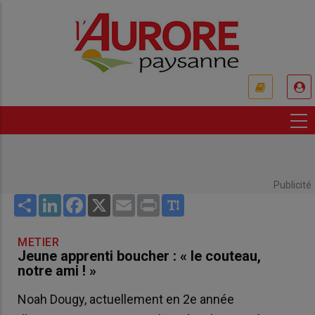
Aller
au
contenu
principal
USER
ACCOUNT
MENU
Publicité
Share
LinkedIn
Facebook
X
Email
Print
METIER
Jeune apprenti boucher : « le couteau,
notre ami ! »
Noah Dougy, actuellement en 2e année