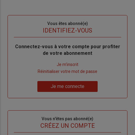
Sous-
Vous êtes abonné(e)
titre
TITRE
IDENTIFIEZ-VOUS
Body
Connectez-vous à votre compte pour profiter
de votre abonnement
Lien
Je m'inscrit
"Créer
Lien
Réinitialiser votre mot de passe
un
"Réinitialiser
Lien
nouveau
votre
Je me connecte
"Je
compte"
mot
me
de
connecte"
passe"
Sous-
Vous n'êtes pas abonné(e)
titre
TITRE
CRÉEZ UN COMPTE