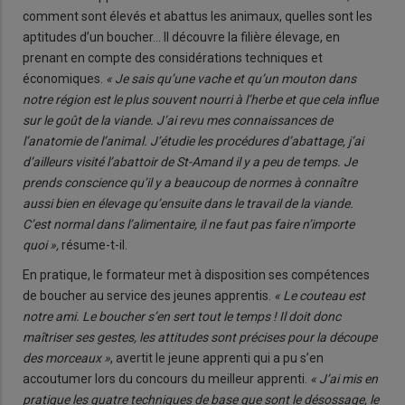
comment sont élevés et abattus les animaux, quelles sont les
aptitudes d’un boucher… Il découvre la filière élevage, en
prenant en compte des considérations techniques et
économiques.
« Je sais qu’une vache et qu’un mouton dans
notre région est le plus souvent nourri à l’herbe et que cela influe
sur le goût de la viande. J’ai revu mes connaissances de
l’anatomie de l’animal. J’étudie les procédures d’abattage, j’ai
d’ailleurs visité l’abattoir de St-Amand il y a peu de temps. Je
prends conscience qu’il y a beaucoup de normes à connaître
aussi bien en élevage qu’ensuite dans le travail de la viande.
C’est normal dans l’alimentaire, il ne faut pas faire n’importe
quoi »,
résume-t-il.
En pratique, le formateur met à disposition ses compétences
de boucher au service des jeunes apprentis.
« Le couteau est
notre ami. Le boucher s’en sert tout le temps ! Il doit donc
maîtriser ses gestes, les attitudes sont précises pour la découpe
des morceaux »
, avertit le jeune apprenti qui a pu s’en
accoutumer lors du concours du meilleur apprenti.
« J’ai mis en
pratique les quatre techniques de base que sont le désossage, le