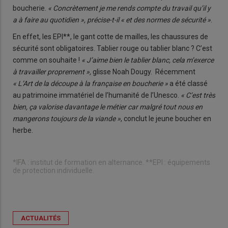
boucherie.
« Concrètement je me rends compte du travail qu’il y
a à faire au quotidien », précise-t-il « et des normes de sécurité »
.
En effet, les EPI**, le gant cotte de mailles, les chaussures de
sécurité sont obligatoires. Tablier rouge ou tablier blanc ? C’est
comme on souhaite !
« J’aime bien le tablier blanc, cela m’exerce
à travailler proprement »,
glisse Noah Dougy. Récemment
« L’Art de la découpe à la française en boucherie »
a été classé
au patrimoine immatériel de l’humanité de l’Unesco.
« C’est très
bien, ça valorise davantage le métier car malgré tout nous en
mangerons toujours de la viande »
, conclut le jeune boucher en
herbe.
*IFA : institut de formation en alternance. **EPI : équipements
de protection individuelle.
ACTUALITÉS