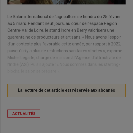
Le Salon international de l’agriculture se tiendra du 25 février
au 5 mars. Pendant neuf jours, au cœur de l’espace Région
Centre-Val de Loire, le stand Indre en Berry valorisera une
quarantaine de producteurs et artisans. « Nous avons l’espoir
d’un contexte plus favorable cette année, par rapport à 2022,
puisqu’il n’y a plus de restrictions sanitaires strictes », exprime
Michel Legarle, chargé de mission à l’Agence d’attractivité de
l’Indre (A2I). Puis il ajoute : « Nous sommes dans les starting-
blocks, le salon se prépare ».
ACTUALITÉS