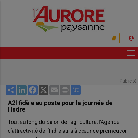
Aller
au
contenu
principal
USER
ACCOUNT
MENU
Publicité
Share
LinkedIn
Facebook
X
Email
Print
A2I fidèle au poste pour la journée de
l’Indre
Tout au long du Salon de l’agriculture, l’Agence
d’attractivité de l’Indre aura à cœur de promouvoir