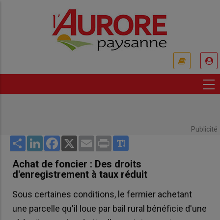
Aller
au
contenu
principal
USER
ACCOUNT
MENU
Publicité
Share
LinkedIn
Facebook
X
Email
Print
Achat de foncier : Des droits
d'enregistrement à taux réduit
Sous certaines conditions, le fermier achetant
une parcelle qu'il loue par bail rural bénéficie d'une