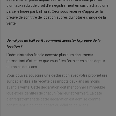
d'un taux réduit de droit d'enregistrement en cas d'achat d'une
parcelle louée par bail rural. Ceci, sous réserve d'apporter la
preuve de son titre de location auprès du notaire chargé de la
vente.
Je n'ai pas de bail écrit : comment apporter la preuve de la
location ?
L'administration fiscale accepte plusieurs documents
permettant d'attester que vous êtes fermier en place depuis
au moins deux ans.
Vous pouvez souscrire une déclaration avec votre propriétaire
sur papier libre à la recette des impôts deux ans au moins
avant la vente. Cette déclaration doit mentionner l'immeuble
loué et les identités de chacun (bailleur et fermier). La date
d'enregistrement de cette déclaration est admise comme
constituant le point de départ du délai de deux ans.