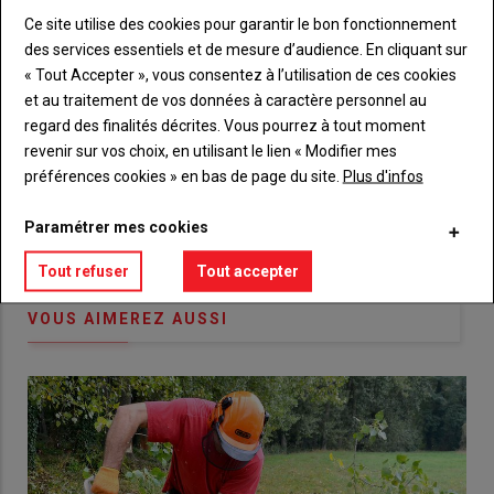
de
connecte"
Ce site utilise des cookies pour garantir le bon fonctionnement
passe"
des services essentiels et de mesure d’audience. En cliquant sur
Sous-
Vous n'êtes pas abonné(e)
« Tout Accepter », vous consentez à l’utilisation de ces cookies
titre
TITRE
CRÉEZ UN COMPTE
et au traitement de vos données à caractère personnel au
regard des finalités décrites. Vous pourrez à tout moment
revenir sur vos choix, en utilisant le lien « Modifier mes
Body
Choisissez votre formule et créez votre
préférences cookies » en bas de page du site.
Plus d'infos
compte pour accéder à tout {nom-site}.
Paramétrer mes cookies
Lien
Créez un compte
Tout refuser
Tout accepter
VOUS AIMEREZ AUSSI