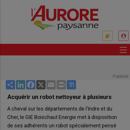
Aller
au
contenu
principal
USER
ACCOUNT
MENU
Publicité
Share
LinkedIn
Facebook
X
Email
Print
Acquérir un robot nettoyeur à plusieurs
A cheval sur les départements de l’Indre et du
Cher, le GIE Boischaut Energie met à disposition
de ses adhérents un robot spécialement pensé