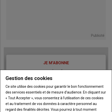
Publicité
TITRE
JE M'ABONNE
Body
A partir de 93€
Gestion des cookies
Lien
JE M'ABONNE
Ce site utilise des cookies pour garantir le bon fonctionnement
des services essentiels et de mesure d’audience. En cliquant sur
« Tout Accepter », vous consentez à l’utilisation de ces cookies
et au traitement de vos données à caractère personnel au
Accédez à tous les articles du site L'Aurore
Liste
regard des finalités décrites. Vous pourrez à tout moment
Paysanne