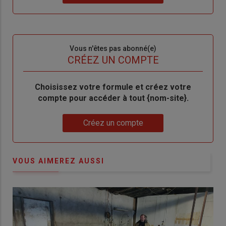
"Je
compte"
mot
me
de
connecte"
passe"
Sous-
Vous n'êtes pas abonné(e)
titre
TITRE
CRÉEZ UN COMPTE
Body
Choisissez votre formule et créez votre
compte pour accéder à tout {nom-site}.
Lien
Créez un compte
VOUS AIMEREZ AUSSI