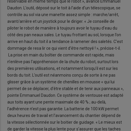
réservable en même temps que le robot », avance Emmanuel
Daudon. L’outil, déposé sur le toit à l’aide d’un télescopique, se
contrôle au sol via une manette assez simple : marche/arrêt,
avant/arrière et un joystick pour le diriger. « Je conseille de
piloter le robot de manière à toujours avoir le tuyau d’eau du
côté des pan neaux sales. Le tuyau frottant au sol, lorsque l’on
arrive en haut du toit il a tendance à ramener des saletés. C’est
dommage de resa lir ce qui vient d’être nettoyé ! », précise-t-il.
La prise en main du boîtier de commande est rapide, mais
n’enlève pas l’appréhension de la chute du robot, surtout lors
des premières utilisations, et notamment lorsqu’il est sur les
bords du toit. L’outil est néanmoins conçu de sorte à ne pas
glisser grâce à un système de chenilles en mousse « qui lui
permet de se déplacer, d’être stable et de tenir aux panneaux »,
pointe Emmanuel Daudon. Ce système de ventouse est adapté
aux toits ayant une pente maximale de 40 % ; au-delà,
l’adhérence n’est pas garantie. La batterie de 100 kW permet
deux heures de travail et l’avancement du chantier dépend de
la vitesse sélectionnée sur le boitier de guidage. « Le mieux est
de garder la vitesse la plus lente pour s’assurer que les taches