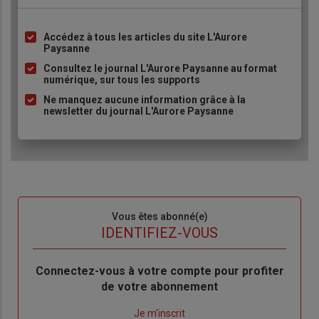
Accédez à tous les articles du site L'Aurore
Liste
Paysanne
à
Consultez le journal L'Aurore Paysanne au format
puce
numérique, sur tous les supports
Ne manquez aucune information grâce à la
newsletter du journal L'Aurore Paysanne
Sous-
Vous êtes abonné(e)
titre
TITRE
IDENTIFIEZ-VOUS
Body
Connectez-vous à votre compte pour profiter
de votre abonnement
Lien
Je m'inscrit