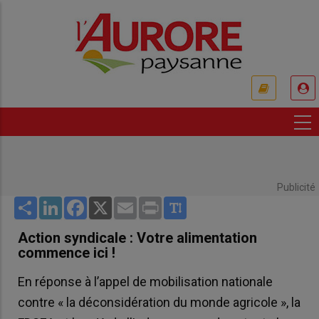
Aller
au
contenu
principal
USER
ACCOUNT
MENU
Publicité
Share
LinkedIn
Facebook
X
Email
Print
Action syndicale : Votre alimentation
commence ici !
En réponse à l’appel de mobilisation nationale
contre « la déconsidération du monde agricole », la