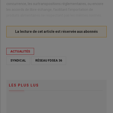
concurrence, les surtranspositions réglementaires, ou encore
les accords de libre-échange, facilitant l’importation de
produits alimentaires ne respectant pas les mêmes normes.
ACTUALITÉS
SYNDICAL
RÉSEAU FDSEA 36
LES PLUS LUS