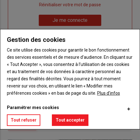
"Créer
Lien
Réinitialiser votre mot de passe
un
"Réinitialiser
Lien
nouveau
votre
Je me connecte
"Je
compte"
mot
me
de
Gestion des cookies
connecte"
passe"
Ce site utilise des cookies pour garantir le bon fonctionnement
Sous-
Vous n'êtes pas abonné(e)
des services essentiels et de mesure d’audience. En cliquant sur
titre
TITRE
CRÉEZ UN COMPTE
« Tout Accepter », vous consentez à l’utilisation de ces cookies
et au traitement de vos données à caractère personnel au
Body
Choisissez votre formule et créez votre
regard des finalités décrites. Vous pourrez à tout moment
compte pour accéder à tout {nom-site}.
revenir sur vos choix, en utilisant le lien « Modifier mes
préférences cookies » en bas de page du site.
Plus d'infos
Lien
Créez un compte
Paramétrer mes cookies
Tout refuser
Tout accepter
VOUS AIMEREZ AUSSI