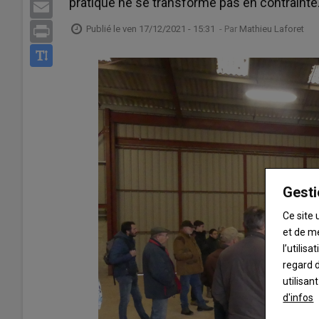
pratique ne se transforme pas en contrainte
Email
Publié le
ven 17/12/2021 - 15:31
- Par
Mathieu Laforet
Print
Gesti
Ce site 
et de m
l’utilis
regard d
utilisan
d'infos