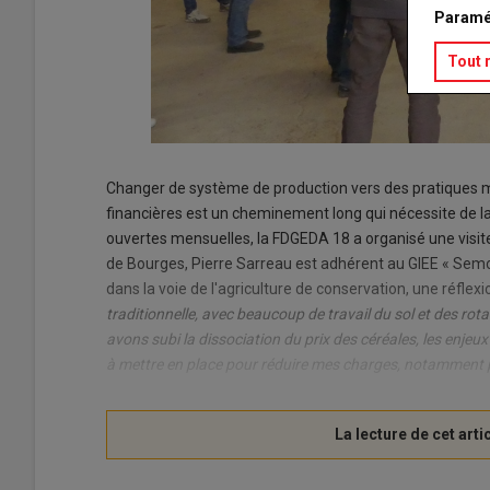
Paramé
Tout 
Changer de système de production vers des pratiques m
financières est un cheminement long qui nécessite de la
ouvertes mensuelles, la FDGEDA 18 a organisé une visite
de Bourges, Pierre Sarreau est adhérent au GIEE « Semons
dans la voie de l'agriculture de conservation, une réflex
traditionnelle, avec beaucoup de travail du sol et des rot
avons subi la dissociation du prix des céréales, les enje
à mettre en place pour réduire mes charges, notamment p