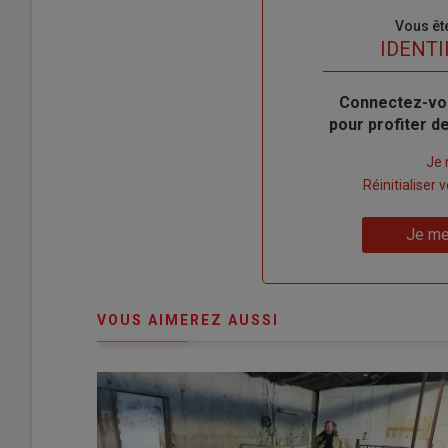
Sous-
Vous êt
titre
TITRE
IDENTI
Body
Connectez-vo
pour profiter 
Lien
Je 
"Créer
Lien
Réinitialiser
un
"Réinitialiser
Lien
nouveau
votre
Je me
"Je
compte"
mot
me
de
connecte"
passe"
VOUS AIMEREZ AUSSI