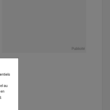
Publicité
entiels
nel au
 en
s