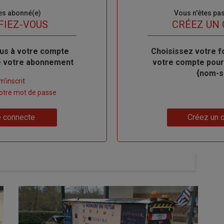
es abonné(e)
Sous-
Vous n'êtes pa
titre
FIEZ-VOUS
TITRE
CRÉEZ UN
us à votre compte
Body
Choisissez votre f
de votre abonnement
votre compte pour
{nom-si
m'inscrit
 votre mot de passe
Lien
 connecte
Créez un 