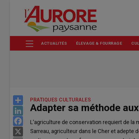
Aller
au
contenu
principal
ACTUALITÉS
ÉLEVAGE & FOURRAGE
CUL
Share
PRATIQUES CULTURALES
Adapter sa méthode aux 
LinkedIn
Facebook
L'agriculture de conservation requiert de la 
Sarreau, agriculteur dans le Cher et adepte de 
X