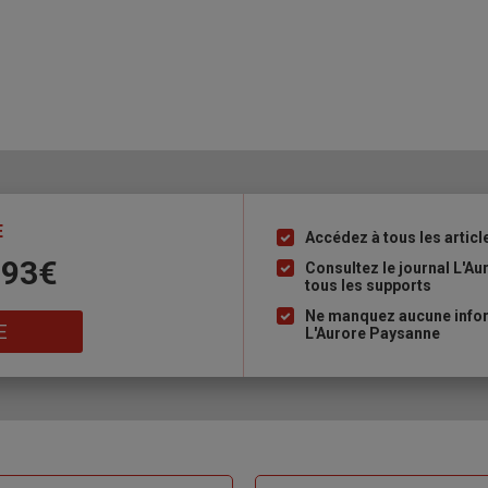
E
Accédez à tous les articl
Liste
 93€
à
Consultez le journal L'A
tous les supports
puce
Ne manquez aucune inform
E
L'Aurore Paysanne