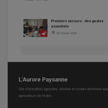
Premiers secours : des gestes
essentiels
05 février 2026
L'Aurore Paysanne
Site d'actualités agricoles, viticoles et rurales destinées au
agriculteurs de l'Indre.