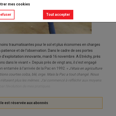
trer mes cookies
refuser
Tout accepter
oins traumatisantes pour le sol et plus économes en charges
 patience et de l'observation. Dans le cadre de ses portes
 d'exploitation innovante, mardi 16 novembre. A Etréchy, près
 dans le vivant ». Depuis près de vingt ans, il s'est engagé
ion entamée à l'arrivée de la Pac en 1992.
« J'étais en agriculture
ations courtes colza, blé, orge. Mais la Pac a tout changé. Nous
ux n'étaient plus les mêmes. J'ai commencé à réfléchir aux moyens
ar l'évolution de mes pratiques.