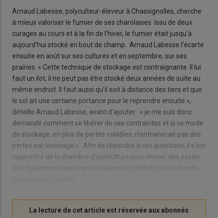
Arnaud Labesse, polyculteur-éleveur à Chassignolles, cherche
à mieux valoriser le fumier de ses charolaises. Issu de deux
curages au cours et à la fin de l’hiver, le fumier était jusqu’à
aujourd’hui stocké en bout de champ. Arnaud Labesse l’écarte
ensuite en août sur ses cultures et en septembre, sur ses
prairies. « Cette technique de stockage est contraignante. Il lui
faut un ilot, il ne peut pas être stocké deux années de suite au
même endroit. Il faut aussi qu’il soit à distance des tiers et que
le sol ait une certaine portance pour le reprendre ensuite »,
détaille Arnaud Labesse, avant d’ajouter : « je me suis donc
demandé comment se libérer de ces contraintes et si ce mode
de stockage, en plus de pertes volatiles, n’entrainerait pas des
pertes par lessivage ». Afin de répondre à ces questions, il s’est
rapproché de la chambre d’agriculture pour mener des essais
et a également suivi une formation sur l’intérêt de stocker du
fumier sous fumière.