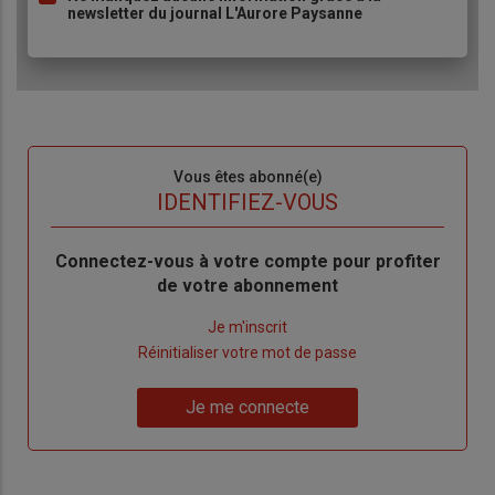
newsletter du journal L'Aurore Paysanne
Sous-
Vous êtes abonné(e)
titre
TITRE
IDENTIFIEZ-VOUS
Body
Connectez-vous à votre compte pour profiter
de votre abonnement
Lien
Je m'inscrit
"Créer
Lien
Réinitialiser votre mot de passe
un
"Réinitialiser
Lien
nouveau
votre
Je me connecte
"Je
compte"
mot
me
de
connecte"
passe"