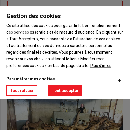
Sous-
Vous n'êtes pas abonné(e)
titre
TITRE
CRÉEZ UN COMPTE
Gestion des cookies
Ce site utilise des cookies pour garantir le bon fonctionnement
Body
Choisissez votre formule et créez votre
des services essentiels et de mesure d’audience. En cliquant sur
compte pour accéder à tout {nom-site}.
« Tout Accepter », vous consentez à l’utilisation de ces cookies
et au traitement de vos données à caractère personnel au
Lien
Créez un compte
regard des finalités décrites. Vous pourrez à tout moment
revenir sur vos choix, en utilisant le lien « Modifier mes
préférences cookies » en bas de page du site.
Plus d'infos
VOUS AIMEREZ AUSSI
Paramétrer mes cookies
Tout refuser
Tout accepter