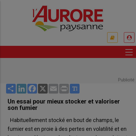
Aller
au
contenu
principal
USER
ACCOUNT
MENU
Publicité
Share
LinkedIn
Facebook
X
Email
Print
Un essai pour mieux stocker et valoriser
son fumier
Habituellement stocké en bout de champs, le
fumier est en proie à des pertes en volatilité et en