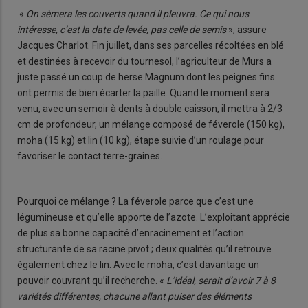
«
On sèmera les couverts quand il pleuvra. Ce qui nous
intéresse, c’est la date de levée, pas celle de semis
», assure
Jacques Charlot. Fin juillet, dans ses parcelles récoltées en blé
et destinées à recevoir du tournesol, l’agriculteur de Murs a
juste passé un coup de herse Magnum dont les peignes fins
ont permis de bien écarter la paille. Quand le moment sera
venu, avec un semoir à dents à double caisson, il mettra à 2/3
cm de profondeur, un mélange composé de féverole (150 kg),
moha (15 kg) et lin (10 kg), étape suivie d’un roulage pour
favoriser le contact terre-graines.
Pourquoi ce mélange ? La féverole parce que c’est une
légumineuse et qu’elle apporte de l’azote. L’exploitant apprécie
de plus sa bonne capacité d’enracinement et l’action
structurante de sa racine pivot ; deux qualités qu’il retrouve
également chez le lin. Avec le moha, c’est davantage un
pouvoir couvrant qu’il recherche. «
L’idéal, serait d’avoir 7 à 8
variétés différentes, chacune allant puiser des éléments