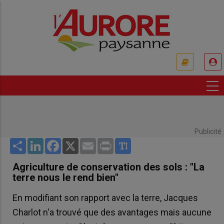
Aller
au
contenu
principal
USER
ACCOUNT
MENU
Publicité
Share
LinkedIn
Facebook
X
Email
Print
Agriculture de conservation des sols : "La
terre nous le rend bien"
En modifiant son rapport avec la terre, Jacques
Charlot n'a trouvé que des avantages mais aucune