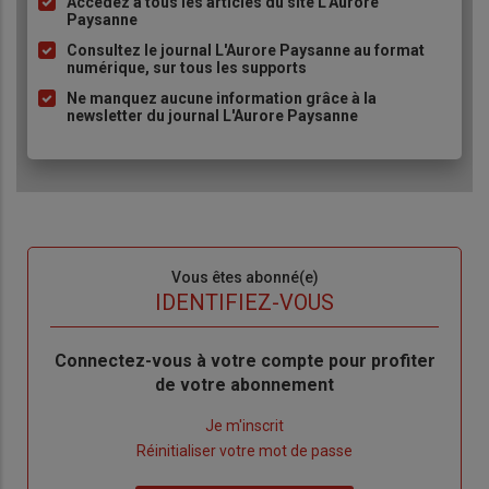
Accédez à tous les articles du site L'Aurore
Liste
Paysanne
à
Consultez le journal L'Aurore Paysanne au format
puce
numérique, sur tous les supports
Ne manquez aucune information grâce à la
newsletter du journal L'Aurore Paysanne
Sous-
Vous êtes abonné(e)
titre
TITRE
IDENTIFIEZ-VOUS
Body
Connectez-vous à votre compte pour profiter
de votre abonnement
Lien
Je m'inscrit
"Créer
Lien
Réinitialiser votre mot de passe
un
"Réinitialiser