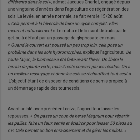
différents dans le sol
», admet Jacques Charlot, engagé depuis
une vingtaine d’années dans l’agriculture de régénération des
sols. La levée, en année normale, se fait vers le 15/20 août.
«
Cela permet à la féverole de faire un cycle complet. Elles
meurent naturellement
». Le moha et le lin sont détruits par le
gel, ou à défaut par un passage de glyphosate en mars.
«
Quand le couvert est poussé un peu trop loin, cela pose un
problème dans les sols hydromorphes,
explique l’agriculteur.
De
toute façon, la biomasse a été faite avant l’hiver. On libère le
terrain de plante verte, mais il reste couvert par les résidus. On a
un meilleur ressuyage et donc les sols se réchauffent tout seul.
»
L’objectif étant de disposer de conditions de semis propice à
un démarrage rapide des tournesols.
Avant un blé avec précédent colza, l’agriculteur laisse les
repousses. «
On passe un coup de herse Magnum pour répartir
les pailles, faire un faux semis et éclaircir pour laisser 50 pieds au
m². Cela permet un bon enracinement et de gérer les mulots.
»