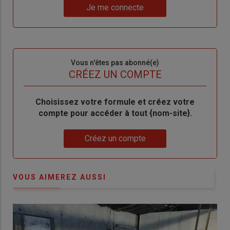
Lien
nouveau
votre
Je me connecte
"Je
compte"
mot
me
de
connecte"
passe"
Sous-
Vous n'êtes pas abonné(e)
titre
TITRE
CRÉEZ UN COMPTE
Body
Choisissez votre formule et créez votre
compte pour accéder à tout {nom-site}.
Lien
Créez un compte
VOUS AIMEREZ AUSSI