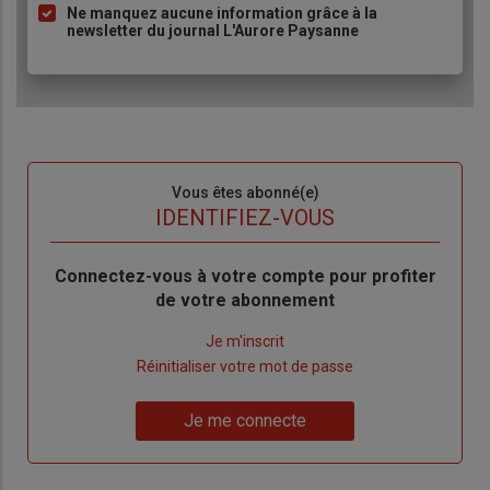
Ne manquez aucune information grâce à la
newsletter du journal L'Aurore Paysanne
Sous-
Vous êtes abonné(e)
titre
TITRE
IDENTIFIEZ-VOUS
Body
Connectez-vous à votre compte pour profiter
de votre abonnement
Lien
Je m'inscrit
"Créer
Lien
Réinitialiser votre mot de passe
un
"Réinitialiser
Lien
nouveau
votre
Je me connecte
"Je
compte"
mot
me
de
connecte"