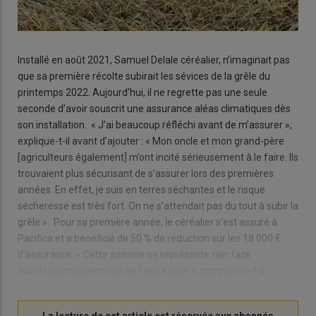
Installé en août 2021, Samuel Delale céréalier, n’imaginait pas
que sa première récolte subirait les sévices de la grêle du
printemps 2022. Aujourd’hui, il ne regrette pas une seule
seconde d’avoir souscrit une assurance aléas climatiques dès
son installation. « J’ai beaucoup réfléchi avant de m’assurer »,
explique-t-il avant d’ajouter : « Mon oncle et mon grand-père
[agriculteurs également] m’ont incité sérieusement à le faire. Ils
trouvaient plus sécurisant de s’assurer lors des premières
années. En effet, je suis en terres séchantes et le risque
sécheresse est très fort. On ne s’attendait pas du tout à subir la
grêle ». Pour sa première année, le céréalier s’est assuré à
Pacifica et a bénéficié de 50 % de réduction sur les 18 000 €
d’assurance. « Cette somme ne représente rien face
aux dédommagements de l’assurance », commente-t-il.