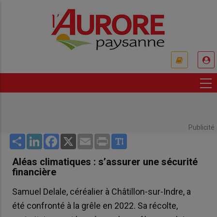
Aller
au
contenu
principal
USER
ACCOUNT
MENU
Publicité
Share
LinkedIn
Facebook
X
Email
Print
Aléas climatiques : s’assurer une sécurité
financière
Samuel Delale, céréalier à Châtillon-sur-Indre, a
été confronté à la grêle en 2022. Sa récolte,