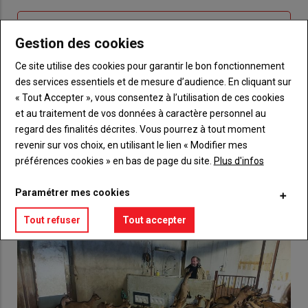
passe"
Sous-
Vous n'êtes pas abonné(e)
Gestion des cookies
titre
TITRE
CRÉEZ UN COMPTE
Ce site utilise des cookies pour garantir le bon fonctionnement
des services essentiels et de mesure d’audience. En cliquant sur
Body
Choisissez votre formule et créez votre
compte pour accéder à tout {nom-site}.
« Tout Accepter », vous consentez à l’utilisation de ces cookies
et au traitement de vos données à caractère personnel au
Lien
regard des finalités décrites. Vous pourrez à tout moment
Créez un compte
revenir sur vos choix, en utilisant le lien « Modifier mes
préférences cookies » en bas de page du site.
Plus d'infos
VOUS AIMEREZ AUSSI
Paramétrer mes cookies
Tout refuser
Tout accepter