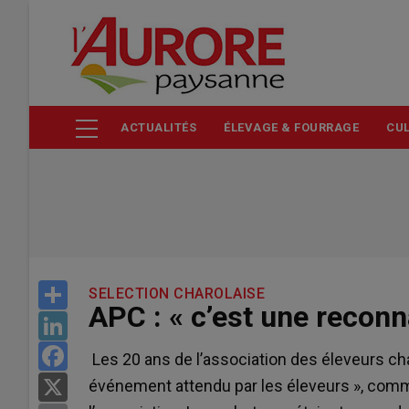
Aller
au
contenu
principal
ACTUALITÉS
ÉLEVAGE & FOURRAGE
CUL
Share
SELECTION CHAROLAISE
APC : « c’est une reconn
LinkedIn
Facebook
Les 20 ans de l’association des éleveurs cha
événement attendu par les éleveurs », comm
X