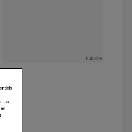
Publicité
entiels
nel au
 en
s