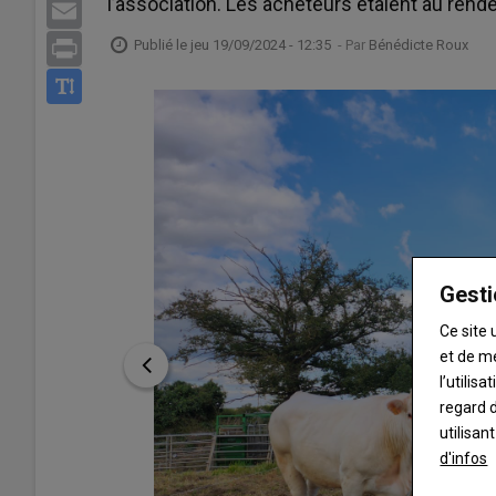
l’association. Les acheteurs étaient au rend
Email
Publié le
jeu 19/09/2024 - 12:35
- Par
Bénédicte Roux
Print
Gesti
Ce site 
et de m
l’utilis
regard d
utilisan
d'infos