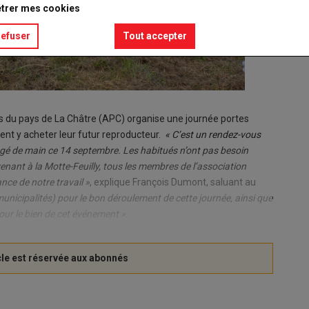
trer mes cookies
refuser
Tout accepter
is du pays de La Châtre (APC) organise une journée portes
vent y acheter leur futur reproducteur.
« C’est un rendez-vous
ngé de main ce 14 septembre. Les habitués n’ont pas besoin
n venant à la Motte-Feuilly, tous les membres de l’association
nce de notre travail »
, explique François Dumont, saluant au
 municipalités) pour le bon déroulement de cette journée, ainsi que
our le bien de cet événement ».