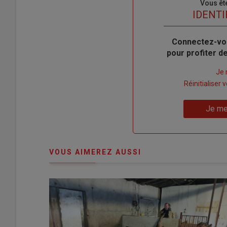
Sous-
Vous êt
titre
TITRE
IDENTI
Body
Connectez-vo
pour profiter 
Lien
Je 
"Créer
Lien
Réinitialiser
un
"Réinitialiser
Lien
nouveau
votre
Je me
"Je
compte"
mot
me
de
connecte"
passe"
VOUS AIMEREZ AUSSI