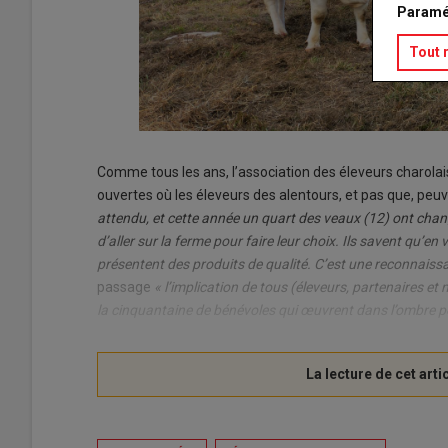
Paramé
Tout 
Comme tous les ans, l’association des éleveurs charola
ouvertes où les éleveurs des alentours, et pas que, peu
attendu, et cette année un quart des veaux (12) ont cha
d’aller sur la ferme pour faire leur choix. Ils savent qu’e
présentent des produits de qualité. C’est une reconnaissa
passage
« l’implication de tous (éleveurs, partenaires et
la cinquantaine de bénévoles qui œuvrent dans l’ombre p