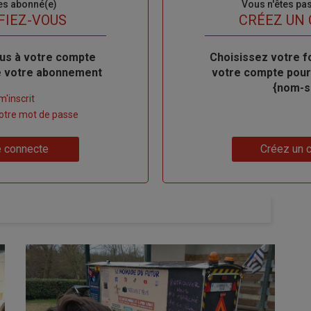
es abonné(e)
Sous-
Vous n'êtes pa
titre
FIEZ-VOUS
TITRE
CRÉEZ UN
us à votre compte
Body
Choisissez votre f
de votre abonnement
votre compte pour
{nom-si
m'inscrit
 votre mot de passe
Lien
 connecte
Créez un 