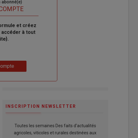
s abonné(e)
 COMPTE
ormule et créez
 accéder à tout
te}.
compte
INSCRIPTION NEWSLETTER
Toutes les semaines Des faits d'actualités
agricoles, viticoles et rurales destinées aux