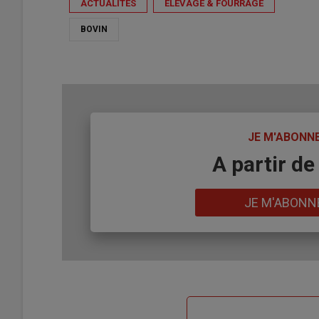
ACTUALITÉS
ÉLEVAGE & FOURRAGE
BOVIN
TITRE
JE M'ABONN
Body
A partir de
Lien
JE M'ABONN