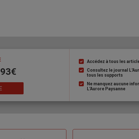
E
Accédez à tous les articl
Liste
 93€
à
Consultez le journal L'A
tous les supports
puce
Ne manquez aucune inform
E
L'Aurore Paysanne