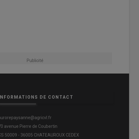
Publicité
INFORMATIONS DE CONTACT
aurorepaysanne@agricvl.fr
70 avenue Pierre de Coubertin
CS 50009 - 36005 CHATEAUROUX CEDEX