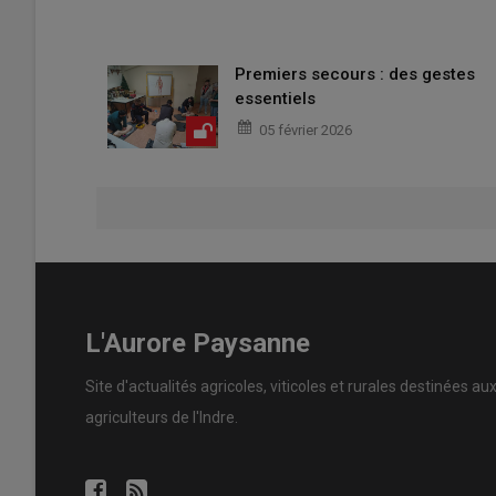
Premiers secours : des gestes
essentiels
05 février 2026
L'Aurore Paysanne
Site d'actualités agricoles, viticoles et rurales destinées au
agriculteurs de l'Indre.