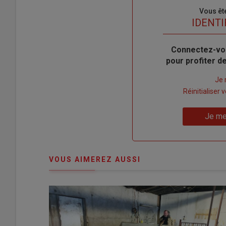
Sous-
Vous êt
titre
TITRE
IDENTI
Body
Connectez-vo
pour profiter 
Lien
Je 
"Créer
Lien
Réinitialiser
un
"Réinitialiser
Lien
nouveau
votre
Je me
"Je
compte"
mot
me
de
connecte"
passe"
VOUS AIMEREZ AUSSI