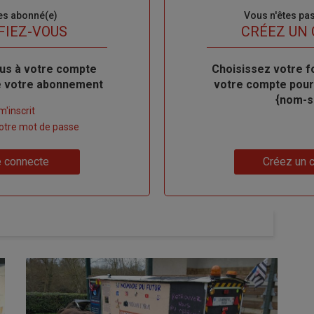
es abonné(e)
Sous-
Vous n'êtes pa
titre
FIEZ-VOUS
TITRE
CRÉEZ UN
us à votre compte
Body
Choisissez votre f
de votre abonnement
votre compte pour
{nom-si
m'inscrit
 votre mot de passe
Lien
 connecte
Créez un 