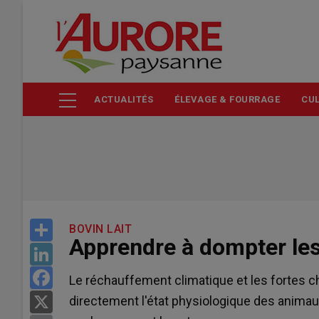
Aller
au
contenu
principal
ACTUALITÉS
ÉLEVAGE & FOURRAGE
CUL
Share
BOVIN LAIT
Apprendre à dompter les
LinkedIn
Facebook
Le réchauffement climatique et les fortes cha
directement l'état physiologique des animaux
X