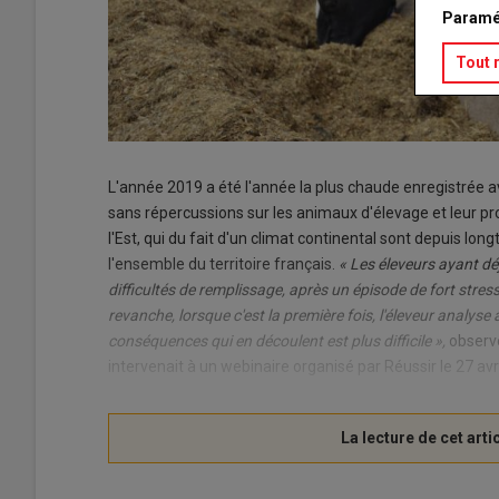
Paramé
Tout 
L'année 2019 a été l'année la plus chaude enregistrée av
sans répercussions sur les animaux d'élevage et leur p
l'Est, qui du fait d'un climat continental sont depuis 
l'ensemble du territoire français.
« Les éleveurs ayant déj
difficultés de remplissage, après un épisode de fort stress
revanche, lorsque c'est la première fois, l'éleveur analyse
conséquences qui en découlent est plus difficile »,
observe
intervenait à un webinaire organisé par Réussir le 27 avri