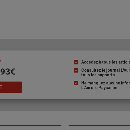
E
Accédez à tous les articl
Liste
 93€
à
Consultez le journal L'A
tous les supports
puce
Ne manquez aucune inform
E
L'Aurore Paysanne