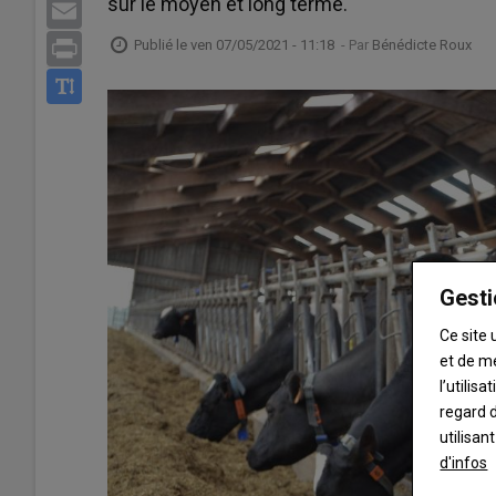
sur le moyen et long terme.
Email
Publié le
ven 07/05/2021 - 11:18
- Par
Bénédicte Roux
Print
Gesti
Ce site 
et de m
l’utilis
regard d
utilisan
d'infos