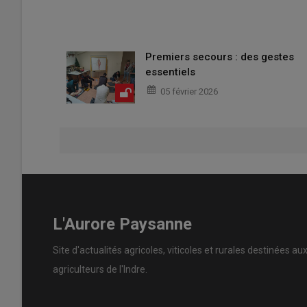
Premiers secours : des gestes
essentiels
05 février 2026
L'Aurore Paysanne
Site d'actualités agricoles, viticoles et rurales destinées au
agriculteurs de l'Indre.