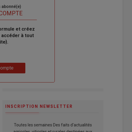
s abonné(e)
 COMPTE
ormule et créez
 accéder à tout
te}.
compte
INSCRIPTION NEWSLETTER
Toutes les semaines Des faits d'actualités
agricoles, viticoles et rurales destinées aux