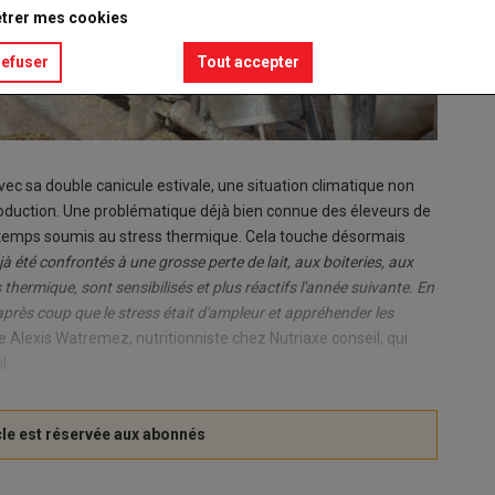
trer mes cookies
refuser
Tout accepter
ec sa double canicule estivale, une situation climatique non
roduction. Une problématique déjà bien connue des éleveurs de
longtemps soumis au stress thermique. Cela touche désormais
à été confrontés à une grosse perte de lait, aux boiteries, aux
 thermique, sont sensibilisés et plus réactifs l'année suivante. En
 après coup que le stress était d'ampleur et appréhender les
 Alexis Watremez, nutritionniste chez Nutriaxe conseil, qui
l.