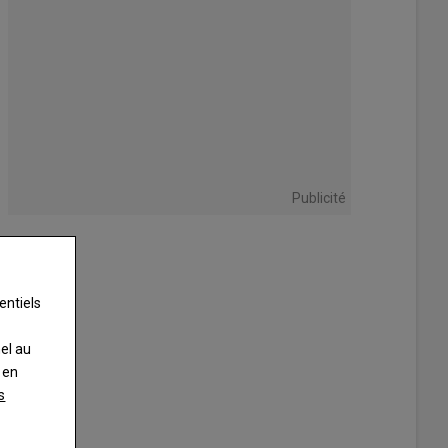
Publicité
entiels
nel au
 en
s