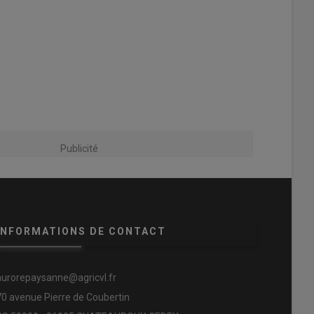
Publicité
INFORMATIONS DE CONTACT
aurorepaysanne@agricvl.fr
70 avenue Pierre de Coubertin