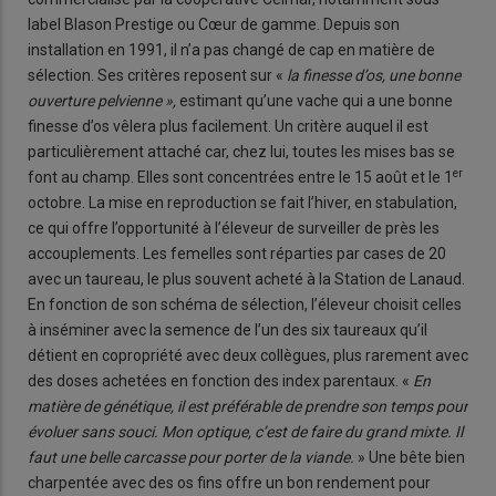
label Blason Prestige ou Cœur de gamme. Depuis son
installation en 1991, il n’a pas changé de cap en matière de
sélection. Ses critères reposent sur «
la finesse d’os, une bonne
ouverture pelvienne »,
estimant qu’une vache qui a une bonne
finesse d’os vêlera plus facilement. Un critère auquel il est
particulièrement attaché car, chez lui, toutes les mises bas se
er
font au champ. Elles sont concentrées entre le 15 août et le 1
octobre. La mise en reproduction se fait l’hiver, en stabulation,
ce qui offre l’opportunité à l’éleveur de surveiller de près les
accouplements. Les femelles sont réparties par cases de 20
avec un taureau, le plus souvent acheté à la Station de Lanaud.
En fonction de son schéma de sélection, l’éleveur choisit celles
à inséminer avec la semence de l’un des six taureaux qu’il
détient en copropriété avec deux collègues, plus rarement avec
des doses achetées en fonction des index parentaux. «
En
matière de génétique, il est préférable de prendre son temps pour
évoluer sans souci. Mon optique, c’est de faire du grand mixte. Il
faut une belle carcasse pour porter de la viande.
» Une bête bien
charpentée avec des os fins offre un bon rendement pour