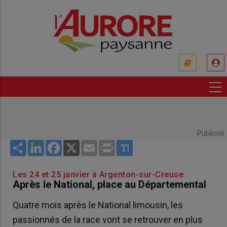
Aller
au
contenu
principal
USER
ACCOUNT
MENU
Publicité
Share
LinkedIn
Facebook
X
Email
Print
Les 24 et 25 janvier à Argenton-sur-Creuse
Après le National, place au Départemental
Quatre mois après le National limousin, les
passionnés de la race vont se retrouver en plus