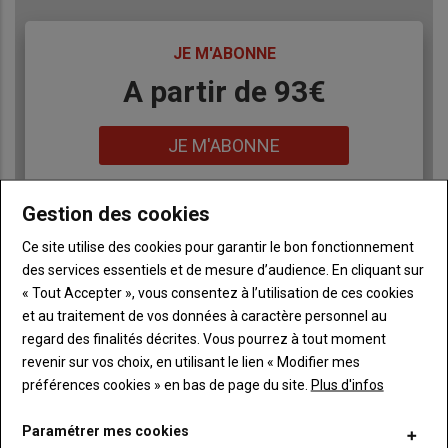
TITRE
JE M'ABONNE
Body
A partir de 93€
Lien
JE M'ABONNE
Gestion des cookies
Accédez à tous les articles du site L'Aurore
Liste
Paysanne
Ce site utilise des cookies pour garantir le bon fonctionnement
à
des services essentiels et de mesure d’audience. En cliquant sur
Consultez le journal L'Aurore Paysanne au format
puce
numérique, sur tous les supports
« Tout Accepter », vous consentez à l’utilisation de ces cookies
Ne manquez aucune information grâce à la
et au traitement de vos données à caractère personnel au
newsletter du journal L'Aurore Paysanne
regard des finalités décrites. Vous pourrez à tout moment
revenir sur vos choix, en utilisant le lien « Modifier mes
préférences cookies » en bas de page du site.
Plus d'infos
Paramétrer mes cookies