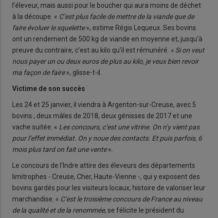
l’éleveur, mais aussi pour le boucher qui aura moins de déchet
à la découpe. «
C’est plus facile de mettre de la viande que de
faire évoluer le squelette
», estime Régis Lequeux. Ses bovins
ont un rendement de 500 kg de viande en moyenne et, jusqu’à
preuve du contraire, c’est au kilo qu’il est rémunéré.
« Si on veut
nous payer un ou deux euros de plus au kilo, je veux bien revoir
ma façon de faire
», glisse-t-il.
Victime de son succès
Les 24 et 25 janvier, il viendra à Argenton-sur-Creuse, avec 5
bovins ; deux mâles de 2018, deux génisses de 2017 et une
vache suitée. «
Les concours, c’est une vitrine. On n’y vient pas
pour l’effet immédiat. On y noue des contacts. Et puis parfois, 6
mois plus tard on fait une vente
».
Le concours de l’Indre attire des éleveurs des départements
limitrophes - Creuse, Cher, Haute-Vienne -, qui y exposent des
bovins gardés pour les visiteurs locaux, histoire de valoriser leur
marchandise. «
C’est le troisième concours de France au niveau
de la qualité et de la renommée
, se félicite le président du