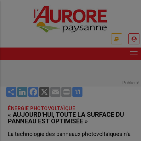
Aller
au
contenu
principal
USER
ACCOUNT
MENU
Publicité
Share
LinkedIn
Facebook
X
Email
Print
ÉNERGIE PHOTOVOLTAÏQUE
« AUJOURD'HUI, TOUTE LA SURFACE DU
PANNEAU EST OPTIMISÉE »
La technologie des panneaux photovoltaïques n'a