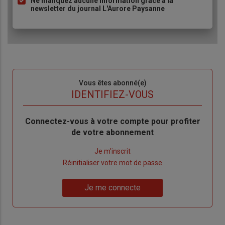
Ne manquez aucune information grâce à la
newsletter du journal L'Aurore Paysanne
Sous-
Vous êtes abonné(e)
titre
TITRE
IDENTIFIEZ-VOUS
Body
Connectez-vous à votre compte pour profiter
de votre abonnement
Lien
Je m'inscrit
"Créer
Lien
Réinitialiser votre mot de passe
un
"Réinitialiser
Lien
nouveau
votre
Je me connecte
"Je
compte"
mot
me
de
connecte"
passe"