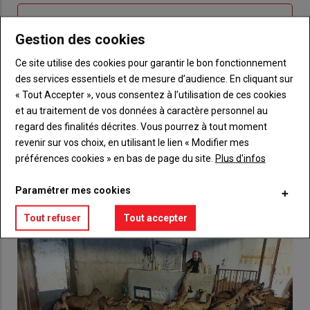
Sous-
Vous n'êtes pas abonné(e)
titre
TITRE
CRÉEZ UN COMPTE
Gestion des cookies
Ce site utilise des cookies pour garantir le bon fonctionnement
Body
Choisissez votre formule et créez votre
des services essentiels et de mesure d’audience. En cliquant sur
compte pour accéder à tout {nom-site}.
« Tout Accepter », vous consentez à l’utilisation de ces cookies
et au traitement de vos données à caractère personnel au
Lien
Créez un compte
regard des finalités décrites. Vous pourrez à tout moment
revenir sur vos choix, en utilisant le lien « Modifier mes
préférences cookies » en bas de page du site.
Plus d'infos
VOUS AIMEREZ AUSSI
Paramétrer mes cookies
Tout refuser
Tout accepter