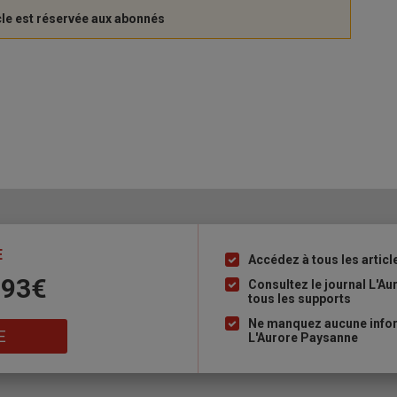
E
Accédez à tous les articl
Liste
 93€
à
Consultez le journal L'A
tous les supports
puce
Ne manquez aucune inform
E
L'Aurore Paysanne