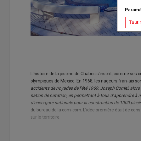
Paramé
Tout 
L’histoire de la piscine de Chabris s’inscrit, comme ses
olympiques de Mexico. En 1968, les nageurs fran-ais son
accidents de noyades de l’été 1969, Joseph Comiti, alors l
nation de natation, en permettant à tous d’apprendre à n
d’envergure nationale pour la construction de 1000 piscin
du bureau de la com-com. L’idée première était de const
sur le territoire.