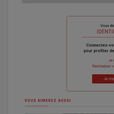
Sous-
Vous êt
titre
TITRE
IDENTI
Body
Connectez-vo
pour profiter 
Lien
Je 
"Créer
Lien
Réinitialiser
un
"Réinitialiser
Lien
nouveau
votre
Je me
"Je
compte"
mot
me
de
connecte"
passe"
VOUS AIMEREZ AUSSI