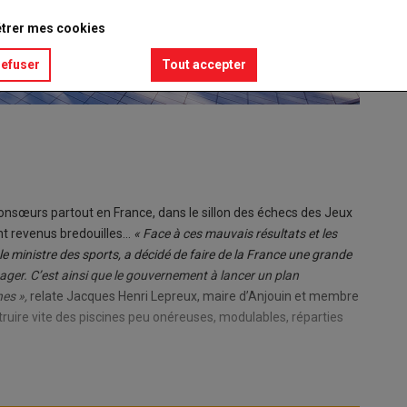
trer mes cookies
refuser
Tout accepter
 consœurs partout en France, dans le sillon des échecs des Jeux
t revenus bredouilles...
« Face à ces mauvais résultats et les
e ministre des sports, a décidé de faire de la France une grande
ager. C’est ainsi que le gouvernement à lancer un plan
es »,
relate Jacques Henri Lepreux, maire d’Anjouin et membre
ruire vite des piscines peu onéreuses, modulables, réparties