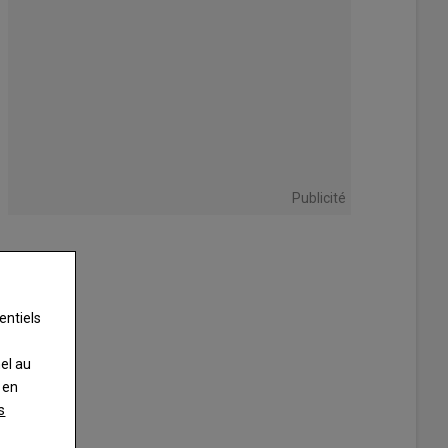
Publicité
entiels
nel au
 en
s