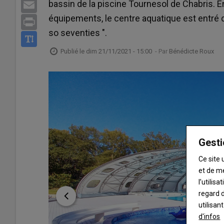
bassin de la piscine Tournesol de Chabris. 
Email
équipements, le centre aquatique est entré 
Print
so seventies ".
Publié le
dim 21/11/2021 - 15:00
- Par
Bénédicte Roux
Gesti
Ce site 
et de m
l’utilis
regard d
utilisan
d'infos