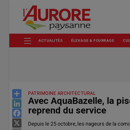
Aller
au
contenu
principal
ACTUALITÉS
ÉLEVAGE & FOURRAGE
CUL
Share
PATRIMOINE ARCHITECTURAL
Avec AquaBazelle, la pi
LinkedIn
reprend du service
Facebook
X
Depuis le 25 octobre, les nageurs de la co