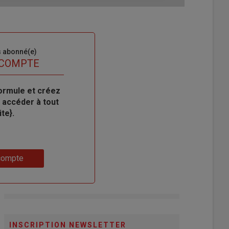
s abonné(e)
 COMPTE
ormule et créez
 accéder à tout
te}.
compte
INSCRIPTION NEWSLETTER