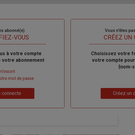
es abonné(e)
Sous-
Vous n'êtes pa
titre
FIEZ-VOUS
TITRE
CRÉEZ UN
us à votre compte
Body
Choisissez votre f
de votre abonnement
votre compte pour
{nom-si
m'inscrit
 votre mot de passe
Lien
 connecte
Créez un 