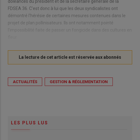
doléances du président et de la secrétaire générale de la
FDSEA 36. C'est donc à lui que les deux syndicalistes ont
démontré l'hérésie de certaines mesures contenues dans le
projet de plan pollinisateurs. Ils ont notamment pointé
l'impossibilité faite de passer un fongicide dans des cultures en
fleur.
ACTUALITÉS
GESTION & RÉGLEMENTATION
LES PLUS LUS