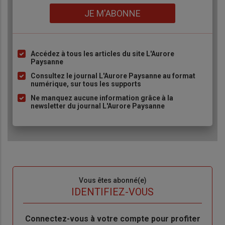
Lien
JE M'ABONNE
Accédez à tous les articles du site L'Aurore
Liste
Paysanne
à
Consultez le journal L'Aurore Paysanne au format
puce
numérique, sur tous les supports
Ne manquez aucune information grâce à la
newsletter du journal L'Aurore Paysanne
Sous-
Vous êtes abonné(e)
titre
TITRE
IDENTIFIEZ-VOUS
Body
Connectez-vous à votre compte pour profiter