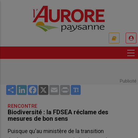
Aller
au
contenu
principal
USER
ACCOUNT
MENU
Publicité
Share
LinkedIn
Facebook
X
Email
Print
RENCONTRE
Biodiversité : la FDSEA réclame des
mesures de bon sens
Puisque qu'au ministère de la transition