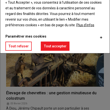
VOUS AIMEREZ AUSSI
« Tout Accepter », vous consentez à l’utilisation de ces cookies
et au traitement de vos données à caractère personnel au
regard des finalités décrites. Vous pourrez à tout moment
revenir sur vos choix, en utilisant le lien « Modifier mes
préférences cookies » en bas de page du site.
Plus d'infos
Paramétrer mes cookies
Tout refuser
Tout accepter
Élevage de chevrettes : une gestion minutieuse du
colostrum
05 février 2026
À Diou, Jérémy Chipault porte un soin particulier à ses