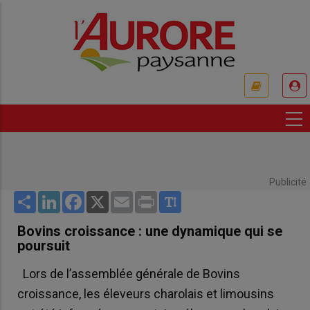
Aller
au
contenu
principal
USER
ACCOUNT
MENU
Publicité
Share
LinkedIn
Facebook
X
Email
Print
Bovins croissance : une dynamique qui se
poursuit
Lors de l’assemblée générale de Bovins
croissance, les éleveurs charolais et limousins