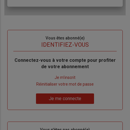
Sous-
Vous êtes abonné(e)
titre
TITRE
IDENTIFIEZ-VOUS
Body
Connectez-vous à votre compte pour profiter
de votre abonnement
Lien
Je m'inscrit
"Créer
Lien
Réinitialiser votre mot de passe
un
"Réinitialiser
Lien
nouveau
votre
Je me connecte
"Je
compte"
mot
me
de
connecte"
passe"
Sous-
Vous n'êtes pas abonné(e)