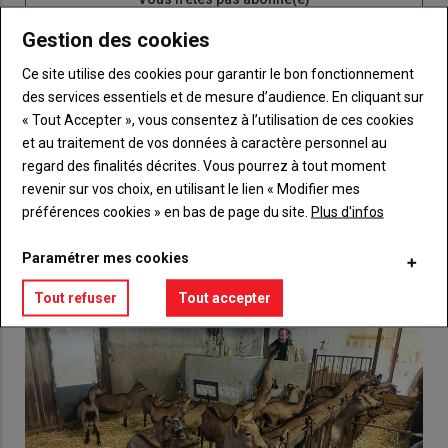
titre
TITRE
CRÉEZ UN COMPTE
Gestion des cookies
Ce site utilise des cookies pour garantir le bon fonctionnement
Body
Choisissez votre formule et créez votre
des services essentiels et de mesure d’audience. En cliquant sur
compte pour accéder à tout {nom-site}.
« Tout Accepter », vous consentez à l’utilisation de ces cookies
Lien
et au traitement de vos données à caractère personnel au
Créez un compte
regard des finalités décrites. Vous pourrez à tout moment
revenir sur vos choix, en utilisant le lien « Modifier mes
préférences cookies » en bas de page du site.
Plus d'infos
VOUS AIMEREZ AUSSI
Paramétrer mes cookies
Tout refuser
Tout accepter