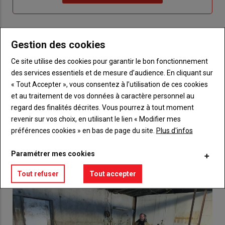
"Je
compte"
mot
me
de
connecte"
passe"
Gestion des cookies
Sous-
Vous n'êtes pas abonné(e)
titre
TITRE
CRÉEZ UN COMPTE
Ce site utilise des cookies pour garantir le bon fonctionnement
des services essentiels et de mesure d’audience. En cliquant sur
« Tout Accepter », vous consentez à l’utilisation de ces cookies
Body
Choisissez votre formule et créez votre
et au traitement de vos données à caractère personnel au
compte pour accéder à tout {nom-site}.
regard des finalités décrites. Vous pourrez à tout moment
revenir sur vos choix, en utilisant le lien « Modifier mes
Lien
Créez un compte
préférences cookies » en bas de page du site.
Plus d'infos
Paramétrer mes cookies
VOUS AIMEREZ AUSSI
Tout refuser
Tout accepter