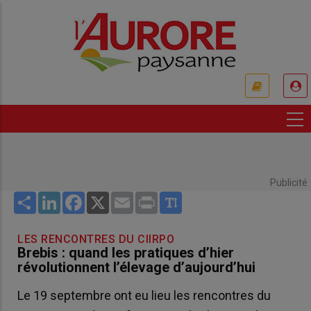
Aller
au
contenu
principal
USER
ACCOUNT
MENU
Publicité
Share
LinkedIn
Facebook
X
Email
Print
LES RENCONTRES DU CIIRPO
Brebis : quand les pratiques d’hier
révolutionnent l’élevage d’aujourd’hui
Le 19 septembre ont eu lieu les rencontres du