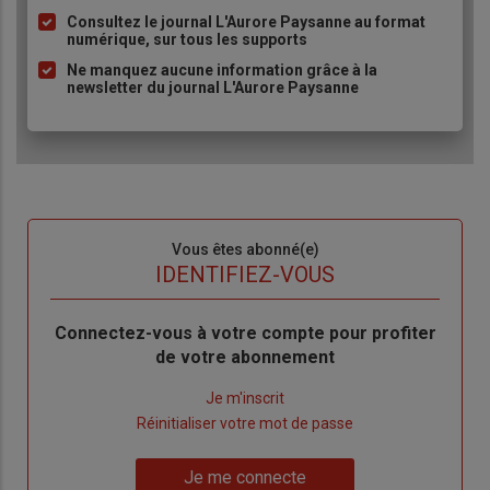
à
Consultez le journal L'Aurore Paysanne au format
puce
numérique, sur tous les supports
Ne manquez aucune information grâce à la
newsletter du journal L'Aurore Paysanne
Sous-
Vous êtes abonné(e)
titre
TITRE
IDENTIFIEZ-VOUS
Body
Connectez-vous à votre compte pour profiter
de votre abonnement
Lien
Je m'inscrit
"Créer
Lien
Réinitialiser votre mot de passe
un
"Réinitialiser
Lien
nouveau
votre
Je me connecte