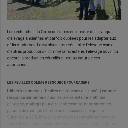
Les recherches du Ciirpo ont remis en lumière des pratiques
d’élevage anciennes et parfois oubliées pour les adapter aux
défis modernes. La symbiose recréée entre l’élevage ovin et
d’autres productions - comme la foresterie, l’élevage bovin ou
encore la production céréalière - est au cœur de ces
approches.
LES FEUILLES COMME RESSOURCE FOURRAGÈRE
Utiliser les rameaux (feuilles et branches de l’année) comme
ressource alimentaire pour les brebis est une méthode
délaissée, mais qui peut être intéressante, notamment en
période de manque d’herbe ou de baisse de sa qualité.
Substituant 20 à 30 % de la ration, et en complément avec le
foin, elle se destine aux brebis vides ou en milieu de gestation.