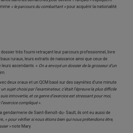
t comme
« le parcours du combattant »
pour acquérir la nationalité
dossier très fourni retraçant leur parcours professionnel, livre
t baux ruraux, leurs extraits de naissance ainsi que ceux de
e leurs ascendants. «
On a envoyé un dossier de la grosseur d’un
Tim.
 avec deux oraux et un QCM basé sur des saynètes d’une minute
n sujet choisi par l’examinateur, c’était l’épreuve la plus difficile
 suis introvertie, et ce genre d’exercice est stressant pour moi,
 l’exercice compliqué ».
a gendarmerie de Saint-Benoît-du- Sault, ils ont eu aussi de
ée,
« pour vérifier si nous étions bien qui nous prétendions être,
ssier »
note Mary.