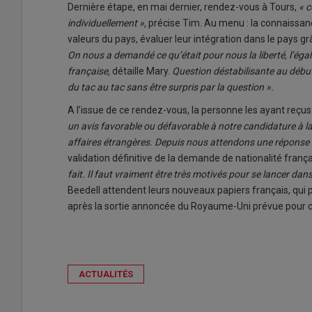
Dernière étape, en mai dernier, rendez-vous à Tours,
« c
individuellement »,
précise Tim. Au menu : la connaissanc
valeurs du pays, évaluer leur intégration dans le pays gr
On nous a demandé ce qu’était pour nous la liberté, l’égali
française,
détaille Mary.
Question déstabilisante au début.
du tac au tac sans être surpris par la question ».
A l’issue de ce rendez-vous, la personne les ayant reçus 
un avis favorable ou défavorable à notre candidature à la
affaires étrangères. Depuis nous attendons une réponse 
validation définitive de la demande de nationalité françai
fait. Il faut vraiment être très motivés pour se lancer da
Beedell attendent leurs nouveaux papiers français, qui 
après la sortie annoncée du Royaume-Uni prévue pour ce
ACTUALITÉS