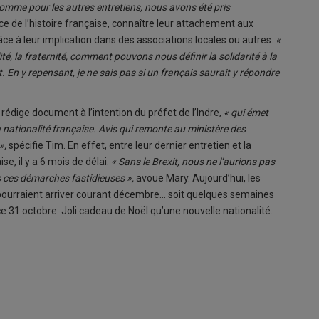
omme pour les autres entretiens, nous avons été pris
e de l’histoire française, connaître leur attachement aux
âce à leur implication dans des associations locales ou autres.
«
té, la fraternité, comment pouvons nous définir la solidarité à la
 En y repensant, je ne sais pas si un français saurait y répondre
rédige document à l’intention du préfet de l’Indre,
« qui émet
 nationalité française. Avis qui remonte au ministère des
»,
spécifie Tim. En effet, entre leur dernier entretien et la
se, il y a 6 mois de délai.
« Sans le Brexit, nous ne l’aurions pas
ns ces démarches fastidieuses »,
avoue Mary. Aujourd’hui, les
pourraient arriver courant décembre... soit quelques semaines
 31 octobre. Joli cadeau de Noël qu’une nouvelle nationalité.