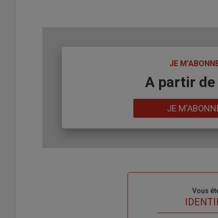
TITRE
JE M'ABONN
Body
A partir de
Lien
JE M'ABONN
Sous-
Vous êt
titre
TITRE
IDENTI