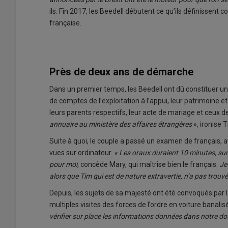
ils. Fin 2017, les Beedell débutent ce qu’ils définissen
française.
Près de deux ans de démarche
Dans un premier temps, les Beedell ont dû constituer un 
de comptes de l’exploitation à l’appui, leur patrimoine e
leurs parents respectifs, leur acte de mariage et ceux d
annuaire au ministère des affaires étrangères
», ironise 
Suite à quoi, le couple a passé un examen de français,
vues sur ordinateur.
« Les oraux duraient 10 minutes, sur u
pour moi,
concède Mary, qui maîtrise bien le français.
Je
alors que Tim qui est de nature extravertie, n’a pas trouvé
Depuis, les sujets de sa majesté ont été convoqués par l
multiples visites des forces de l’ordre en voiture banalis
vérifier sur place les informations données dans notre do