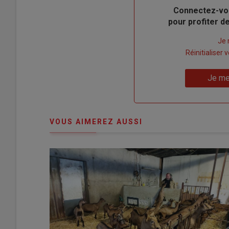
Body
Connectez-vo
pour profiter 
Lien
Je 
"Créer
Lien
Réinitialiser
un
"Réinitialiser
Lien
nouveau
votre
Je me
"Je
compte"
mot
me
de
connecte"
passe"
VOUS AIMEREZ AUSSI