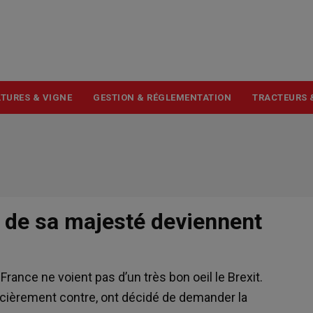
USER
ACCOUNT
MENU
TURES & VIGNE
GESTION & RÉGLEMENTATION
TRACTEURS 
s de sa majesté deviennent
France ne voient pas d’un très bon oeil le Brexit.
oncièrement contre, ont décidé de demander la