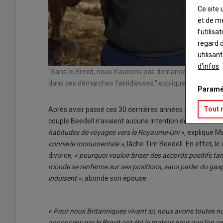
Ce site 
et de m
l’utilis
regard d
utilisan
d'infos
"Sans le Brexit, nous n’aurions pas demandé la nationalit
dans ces démarches fastidieuses." explique Mary Beede
Paramé
Tout 
Après avoir passé ces 30 dernières années à Tendu en tan
couple Beedell n’avaient aucune intention de retourner 
habitudes de voyages vers le Royaume-Uni »,
explique Ma
connerie monumentale »,
lâche Tim Beedell. En effet, l
divorce,
« pourquoi vouloir briser des accords positifs ta
monde se renferme sur ses positions, sans parler du gaspi
induisent »,
abonde son épouse.
« Pour nous Britanniques vivant ici, nous avons toutes n
annoncées par le Brexit ont été le moteur pour que l’on 