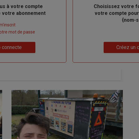
us à votre compte
Body
Choisissez votre f
de votre abonnement
votre compte pour
{nom-si
m'inscrit
 votre mot de passe
Lien
 connecte
Créez un 