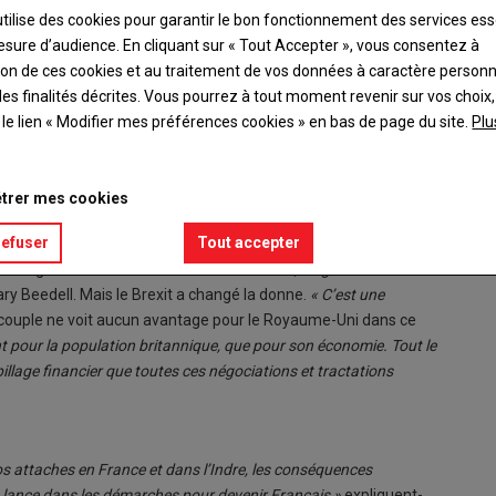
utilise des cookies pour garantir le bon fonctionnement des services ess
esure d’audience. En cliquant sur « Tout Accepter », vous consentez à
ation de ces cookies et au traitement de vos données à caractère person
es finalités décrites. Vous pourrez à tout moment revenir sur vos choix,
t le lien « Modifier mes préférences cookies » en bas de page du site.
Plu
é française Il faut vraiment être très motivé pour se lancer
ll
trer mes cookies
refuser
Tout accepter
t que polyculteurs éleveurs, et approchant de la retraite, le
en Angleterre.
« On avait décidé de rester ici, de garder nos
ry Beedell. Mais le Brexit a changé la donne.
« C’est une
e couple ne voit aucun avantage pour le Royaume-Uni dans ce
nt pour la population britannique, que pour son économie. Tout le
llage financier que toutes ces négociations et tractations
os attaches en France et dans l’Indre, les conséquences
se lance dans les démarches pour devenir Français »
expliquent-