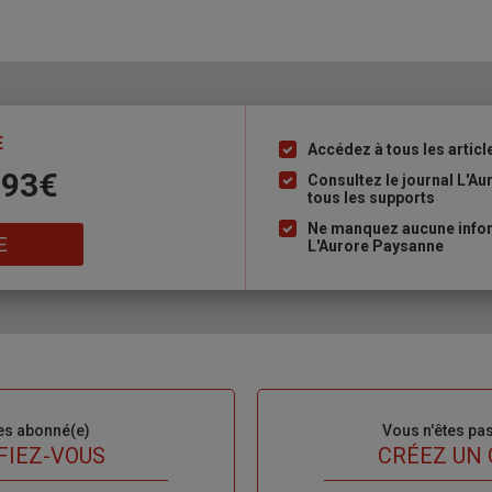
E
Accédez à tous les articl
Liste
 93€
à
Consultez le journal L'A
tous les supports
puce
Ne manquez aucune inform
E
L'Aurore Paysanne
es abonné(e)
Sous-
Vous n'êtes pa
titre
FIEZ-VOUS
TITRE
CRÉEZ UN