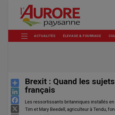
Aller
au
contenu
principal
ACTUALITÉS
ÉLEVAGE & FOURRAGE
CUL
Brexit : Quand les sujet
Share
français
LinkedIn
Facebook
Les ressortissants britanniques installés en 
X
Tim et Mary Beedell, agriculteur à Tendu, f