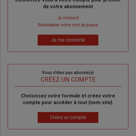
de votre abonnement
Lien
Je m'inscrit
"Créer
Lien
Réinitialiser votre mot de passe
un
"Réinitialiser
Lien
nouveau
votre
Je me connecte
"Je
compte"
mot
me
de
connecte"
passe"
Sous-
Vous n'êtes pas abonné(e)
titre
TITRE
CRÉEZ UN COMPTE
Body
Choisissez votre formule et créez votre
compte pour accéder à tout {nom-site}.
Lien
Créez un compte