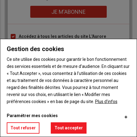
Lien
JE M'ABONNE
Accédez à tous les articles du site L'Aurore
Liste
Paysanne
à
Gestion des cookies
Consultez le journal L'Aurore Paysanne au format
puce
numérique, sur tous les supports
Ce site utilise des cookies pour garantir le bon fonctionnement
Ne manquez aucune information grâce à la
des services essentiels et de mesure d’audience. En cliquant sur
newsletter du journal L'Aurore Paysanne
« Tout Accepter », vous consentez à l’utilisation de ces cookies
et au traitement de vos données à caractère personnel au
regard des finalités décrites. Vous pourrez à tout moment
revenir sur vos choix, en utilisant le lien « Modifier mes
préférences cookies » en bas de page du site.
Plus d'infos
Sous-
Vous êtes abonné(e)
Paramétrer mes cookies
titre
TITRE
IDENTIFIEZ-VOUS
Tout refuser
Tout accepter
Body
Connectez-vous à votre compte pour profiter