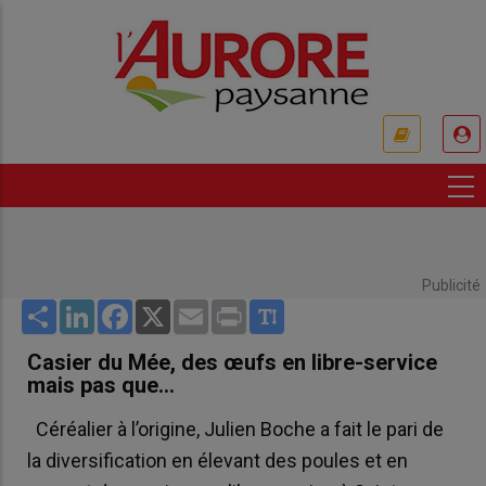
Aller
au
contenu
principal
USER
ACCOUNT
MENU
Publicité
Share
LinkedIn
Facebook
X
Email
Print
Casier du Mée, des œufs en libre-service
mais pas que…
Céréalier à l’origine, Julien Boche a fait le pari de
la diversification en élevant des poules et en