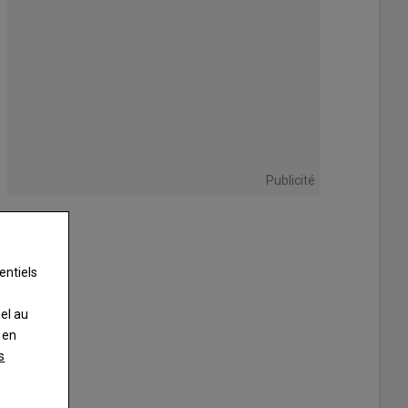
Publicité
entiels
nel au
 en
s