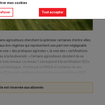
trer mes cookies
refuser
Tout accepter
ins agriculteurs cherchent à optimiser certaines d’entre-elles.
aux éco-régimes qui représentent une part non négligeable
la voie « des pratiques agricoles », la voie des « certifications
 à la biodiversité. » Certains agriculteurs décident de se
e trois niveaux. Le niveau 1 correspond à la certification CE2+,
culture biologique. Portée par la FNSEA et certaines de ses
on CE2+ a été validée par le ministère via un arrêté en 2023.