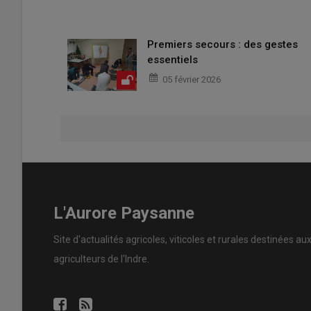
Premiers secours : des gestes
essentiels
05 février 2026
L'Aurore Paysanne
Site d'actualités agricoles, viticoles et rurales destinées au
agriculteurs de l'Indre.