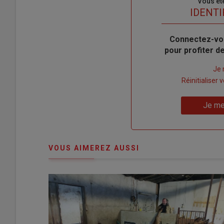
Sous-
Vous êt
titre
TITRE
IDENTI
Body
Connectez-vo
pour profiter 
Lien
Je 
"Créer
Lien
Réinitialiser
un
"Réinitialiser
Lien
nouveau
votre
Je me
"Je
compte"
mot
me
de
connecte"
passe"
VOUS AIMEREZ AUSSI