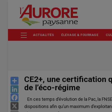
Aller
au
contenu
principal
ACTUALITÉS
ÉLEVAGE & FOURRAGE
CUL
CE2+, une certification 
Share
de l’éco-régime
LinkedIn
Facebook
En ces temps d’évolution de la Pac, la FNSEA
X
dispositions afin qu’un maximum d’exploitan