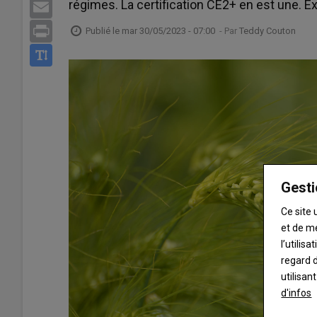
régimes. La certification CE2+ en est une. Ex
Email
Print
Publié le
mar 30/05/2023 - 07:00
- Par
Teddy Couton
Gesti
Ce site 
et de m
l’utilis
regard d
utilisan
d'infos