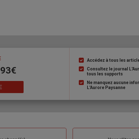
E
Accédez à tous les articl
Liste
 93€
à
Consultez le journal L'A
tous les supports
puce
Ne manquez aucune inform
E
L'Aurore Paysanne