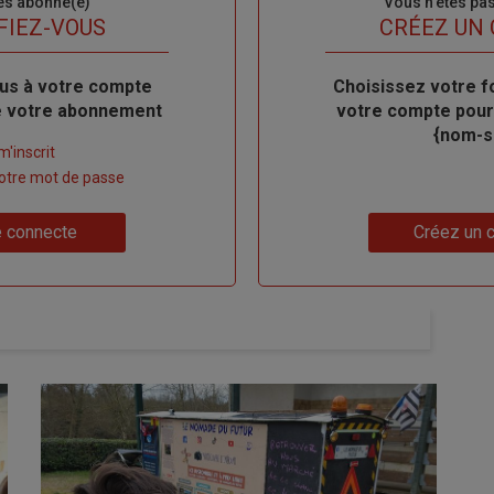
es abonné(e)
Sous-
Vous n'êtes pa
titre
FIEZ-VOUS
TITRE
CRÉEZ UN
us à votre compte
Body
Choisissez votre f
de votre abonnement
votre compte pour
{nom-si
m'inscrit
 votre mot de passe
Lien
 connecte
Créez un 