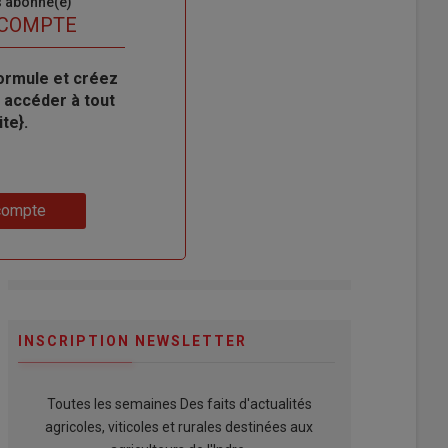
s abonné(e)
 COMPTE
ormule et créez
 accéder à tout
te}.
compte
INSCRIPTION NEWSLETTER
Toutes les semaines Des faits d'actualités
agricoles, viticoles et rurales destinées aux