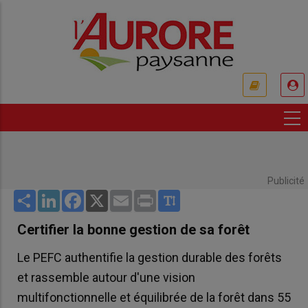
Aller
au
contenu
principal
USER
ACCOUNT
MENU
Publicité
Share
LinkedIn
Facebook
X
Email
Print
Certifier la bonne gestion de sa forêt
Le PEFC authentifie la gestion durable des forêts
et rassemble autour d'une vision
multifonctionnelle et équilibrée de la forêt dans 55