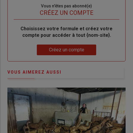
Sous-
Vous n'êtes pas abonné(e)
titre
TITRE
CRÉEZ UN COMPTE
Body
Choisissez votre formule et créez votre
compte pour accéder à tout {nom-site}.
Lien
Créez un compte
VOUS AIMEREZ AUSSI