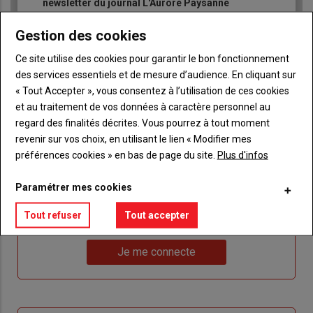
newsletter du journal L'Aurore Paysanne
Gestion des cookies
Ce site utilise des cookies pour garantir le bon fonctionnement
des services essentiels et de mesure d’audience. En cliquant sur
« Tout Accepter », vous consentez à l’utilisation de ces cookies
Sous-
Vous êtes abonné(e)
et au traitement de vos données à caractère personnel au
titre
TITRE
IDENTIFIEZ-VOUS
regard des finalités décrites. Vous pourrez à tout moment
revenir sur vos choix, en utilisant le lien « Modifier mes
préférences cookies » en bas de page du site.
Plus d'infos
Body
Connectez-vous à votre compte pour profiter
de votre abonnement
Paramétrer mes cookies
Lien
Je m'inscrit
Tout refuser
Tout accepter
"Créer
Lien
Réinitialiser votre mot de passe
un
"Réinitialiser
Lien
nouveau
votre
Je me connecte
"Je
compte"
mot
me
de
connecte"
passe"