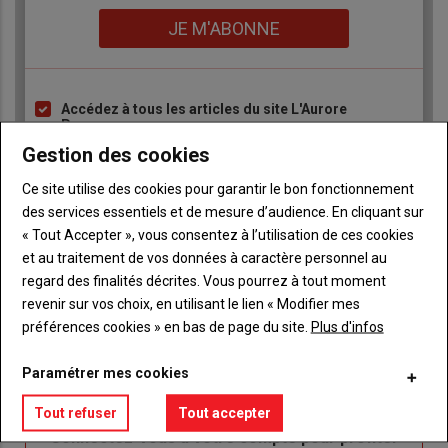
Lien
JE M'ABONNE
Accédez à tous les articles du site L'Aurore
Liste
Paysanne
à
Gestion des cookies
Consultez le journal L'Aurore Paysanne au format
puce
numérique, sur tous les supports
Ce site utilise des cookies pour garantir le bon fonctionnement
Ne manquez aucune information grâce à la
des services essentiels et de mesure d’audience. En cliquant sur
newsletter du journal L'Aurore Paysanne
« Tout Accepter », vous consentez à l’utilisation de ces cookies
et au traitement de vos données à caractère personnel au
regard des finalités décrites. Vous pourrez à tout moment
revenir sur vos choix, en utilisant le lien « Modifier mes
préférences cookies » en bas de page du site.
Plus d'infos
Sous-
Vous êtes abonné(e)
Paramétrer mes cookies
titre
TITRE
IDENTIFIEZ-VOUS
Tout refuser
Tout accepter
Body
Connectez-vous à votre compte pour profiter