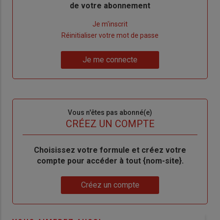
de votre abonnement
Lien
Je m'inscrit
"Créer
Lien
Réinitialiser votre mot de passe
un
"Réinitialiser
Lien
nouveau
votre
Je me connecte
"Je
compte"
mot
me
de
connecte"
passe"
Sous-
Vous n'êtes pas abonné(e)
titre
TITRE
CRÉEZ UN COMPTE
Body
Choisissez votre formule et créez votre
compte pour accéder à tout {nom-site}.
Lien
Créez un compte