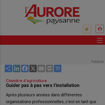
Aller
au
contenu
principal
USER
ACCOUNT
MENU
Publicité
Share
LinkedIn
Facebook
X
Email
Print
Chambre d'agriculture
Guider pas à pas vers l'installation
Après plusieurs années dans différentes
organisations professionnelles, c'est en tant que