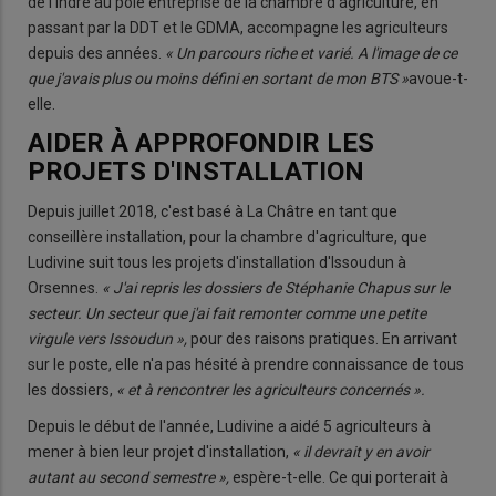
de l'Indre au pôle entreprise de la chambre d'agriculture, en
passant par la DDT et le GDMA, accompagne les agriculteurs
depuis des années.
« Un parcours riche et varié. A l'image de ce
que j'avais plus ou moins défini en sortant de mon BTS »
avoue-t-
elle.
AIDER À APPROFONDIR LES
PROJETS D'INSTALLATION
Depuis juillet 2018, c'est basé à La Châtre en tant que
conseillère installation, pour la chambre d'agriculture, que
Ludivine suit tous les projets d'installation d'Issoudun à
Orsennes.
« J'ai repris les dossiers de Stéphanie Chapus sur le
secteur. Un secteur que j'ai fait remonter comme une petite
virgule vers Issoudun »,
pour des raisons pratiques. En arrivant
sur le poste, elle n'a pas hésité à prendre connaissance de tous
les dossiers,
« et à rencontrer les agriculteurs concernés ».
Depuis le début de l'année, Ludivine a aidé 5 agriculteurs à
mener à bien leur projet d'installation,
« il devrait y en avoir
autant au second semestre »,
espère-t-elle. Ce qui porterait à