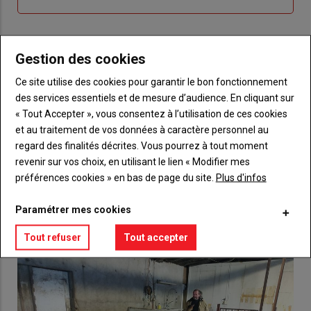
compte"
mot
me
de
connecte"
passe"
Gestion des cookies
Sous-
Vous n'êtes pas abonné(e)
titre
TITRE
CRÉEZ UN COMPTE
Ce site utilise des cookies pour garantir le bon fonctionnement
des services essentiels et de mesure d’audience. En cliquant sur
Body
Choisissez votre formule et créez votre
« Tout Accepter », vous consentez à l’utilisation de ces cookies
compte pour accéder à tout {nom-site}.
et au traitement de vos données à caractère personnel au
regard des finalités décrites. Vous pourrez à tout moment
Lien
revenir sur vos choix, en utilisant le lien « Modifier mes
Créez un compte
préférences cookies » en bas de page du site.
Plus d'infos
Paramétrer mes cookies
VOUS AIMEREZ AUSSI
Tout refuser
Tout accepter