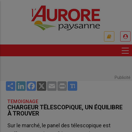
Aller
au
contenu
principal
USER
ACCOUNT
MENU
Publicité
Share
LinkedIn
Facebook
X
Email
Print
TEMOIGNAGE
CHARGEUR TËLESCOPiQUE, UN ÉQUILIBRE
À TROUVER
Sur le marché, le panel des télescopique est