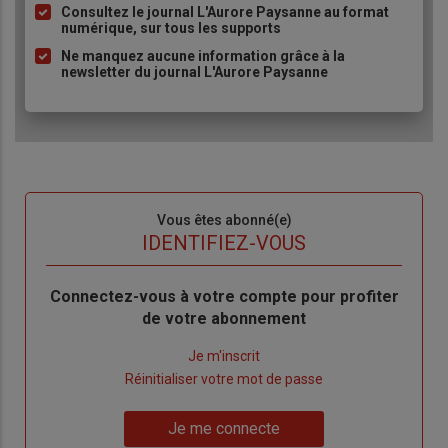
Consultez le journal L'Aurore Paysanne au format
puce
numérique, sur tous les supports
Ne manquez aucune information grâce à la
newsletter du journal L'Aurore Paysanne
Sous-
Vous êtes abonné(e)
titre
TITRE
IDENTIFIEZ-VOUS
Body
Connectez-vous à votre compte pour profiter
de votre abonnement
Lien
Je m'inscrit
"Créer
Lien
Réinitialiser votre mot de passe
un
"Réinitialiser
Lien
nouveau
votre
Je me connecte
"Je