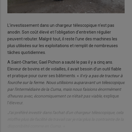
L'investissement dans un chargeur télescopique n'est pas
anodin. Son coût élevé et l'obligation d'entretien régulier
peuvent rebuter. Malgré tout, il reste l'une des machines les
plus utilisées sur les exploitations et remplit de nombreuses
tâches quotidiennes.
A Saint-Chartier, Gael Pichon a sauté le pas il y a cinq ans.
Eleveur de bovins et de volailles, il avait besoin d'un outil fiable
et pratique pour curer ses bâtiments. «
Il n'y a pas de tracteur à
fourche sur la ferme. Nous utilisions auparavant un télescopique
par l'intermédiaire de la Cuma, mais nous faisions énormément
d'heures avec, économiquement ce n'était pas viable,
explique
l'éleveur.
J'ai préféré investir dans l'achat d'un chargeur télescopique, cela
m'offre plus de facilité de travail car je n'ai plus la contrainte de la
disponibilité comme en Cuma. »