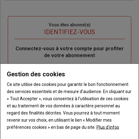
Sous-
Vous êtes abonné(e)
titre
TITRE
IDENTIFIEZ-VOUS
Body
Connectez-vous à votre compte pour profiter
de votre abonnement
Lien
Je m'inscrit
Gestion des cookies
"Créer
Lien
Réinitialiser votre mot de passe
un
"Réinitialiser
Ce site utilise des cookies pour garantir le bon fonctionnement
Lien
nouveau
votre
Je me connecte
des services essentiels et de mesure d’audience. En cliquant sur
"Je
compte"
mot
« Tout Accepter », vous consentez à l’utilisation de ces cookies
me
de
et au traitement de vos données à caractère personnel au
connecte"
passe"
regard des finalités décrites. Vous pourrez à tout moment
revenir sur vos choix, en utilisant le lien « Modifier mes
Sous-
Vous n'êtes pas abonné(e)
préférences cookies » en bas de page du site.
Plus d'infos
titre
TITRE
CRÉEZ UN COMPTE