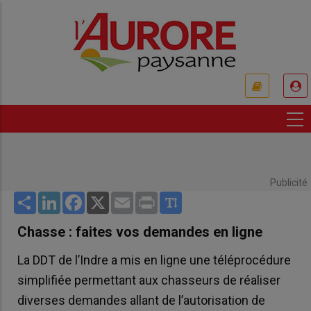
Aller
au
contenu
principal
USER
ACCOUNT
MENU
Publicité
Share
LinkedIn
Facebook
X
Email
Print
Chasse : faites vos demandes en ligne
La DDT de l’Indre a mis en ligne une téléprocédure
simplifiée permettant aux chasseurs de réaliser
diverses demandes allant de l’autorisation de