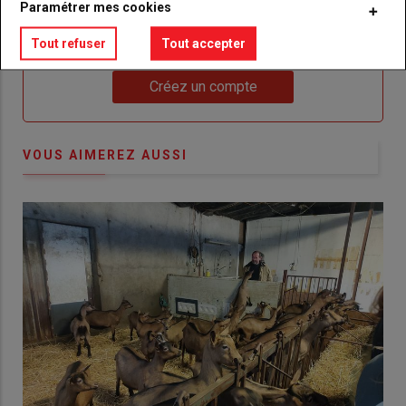
Paramétrer mes cookies
Body
Choisissez votre formule et créez votre
compte pour accéder à tout {nom-site}.
Tout refuser
Tout accepter
Lien
Créez un compte
VOUS AIMEREZ AUSSI