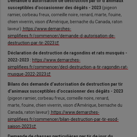
Demande d’autorisation de destruction par tir d’animaux
susceptibles d’occasionner des dégâts - 2023
(pigeon
ramier, corbeau freux, corneille noire, renard, marte, fouine,
chien viverrin, vison d’Amérique, bernache du Canada, raton
laveur):
https://www.demarches-
simplifiees.fr/commencer/demande-d-autorisation-de-
destruction-par-tir-2023
Déclaration de destruction de ragondins et rats musqués -
2022-2023 :
https://www.demarches-
simplifiees.fr/commencer/decl-destruction-a-tir-ragondin-rat-
musque-2022-2023
Bilans des demande d’autorisation de destruction par tir
d’animaux susceptibles d’occasionner des dégâts - 2023
(pigeon ramier, corbeau freux, corneille noire, renard,
marte, fouine, chien viverrin, vison d’Amérique, bernache du
Canada, raton laveur):
https://www.demarches-
simplifiees.fr/commencer/bilan-destruction-par-tir-esod-
saison-2023
Demande de chasses particulières par tir de jour du