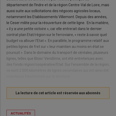
département de l’Indre et de la région Centre-Val de Loire, mais
aussi suite aux sollicitations des négoces agricoles locaux,
notamment les Etablissements Villemont. Depuis des années,
le Ceser milite pour la réouverture de cette ligne. En la matière,
« il y a une petite victoire », car elle entrerait dans le dernier
contrat plan Etat/région sur le ferroviaire, « reste à savoir quel
budget va allouer l’Etat ». En parallèle, le programme relatif aux
petites lignes de fret sur « leur maintien au moins en état se
poursuit ». Dans le domaine du transport de céréales, plusieurs
lignes, telles que Blois/ Vendôme, ont été entretenues avec
des fonds région/coopérative/Etat. Sur l’ensemble de la région,
ce sont 2 000 kilomètres de lignes secondaires qui ont ainsi été
maintenus fonctionnels sur le territoire.
ACTUALITÉS