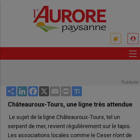
Aller
au
contenu
principal
USER
ACCOUNT
MENU
Publicité
Share
LinkedIn
Facebook
X
Email
Print
Châteauroux-Tours, une ligne très attendue
Le sujet de la ligne Châteauroux-Tours, tel un
serpent de mer, revient régulièrement sur le tapis.
Les associations locales comme le Ceser n’ont de