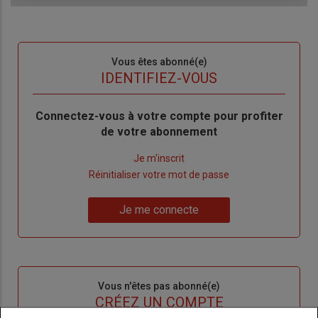
Sous-
Vous êtes abonné(e)
titre
TITRE
IDENTIFIEZ-VOUS
Body
Connectez-vous à votre compte pour profiter
de votre abonnement
Lien
Je m'inscrit
"Créer
Lien
Réinitialiser votre mot de passe
un
"Réinitialiser
Lien
nouveau
votre
Je me connecte
"Je
compte"
mot
me
de
connecte"
passe"
Sous-
Vous n'êtes pas abonné(e)
titre
TITRE
CRÉEZ UN COMPTE