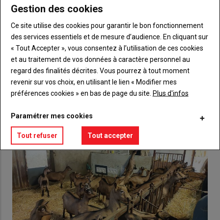
Gestion des cookies
Body
Choisissez votre formule et créez votre
Ce site utilise des cookies pour garantir le bon fonctionnement
compte pour accéder à tout {nom-site}.
des services essentiels et de mesure d’audience. En cliquant sur
Lien
« Tout Accepter », vous consentez à l’utilisation de ces cookies
Créez un compte
et au traitement de vos données à caractère personnel au
regard des finalités décrites. Vous pourrez à tout moment
revenir sur vos choix, en utilisant le lien « Modifier mes
VOUS AIMEREZ AUSSI
préférences cookies » en bas de page du site.
Plus d'infos
Paramétrer mes cookies
Tout refuser
Tout accepter