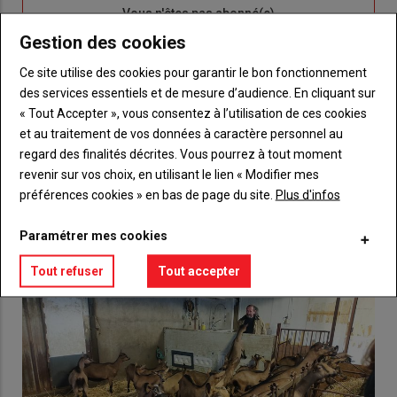
Sous-
Vous n'êtes pas abonné(e)
titre
TITRE
CRÉEZ UN COMPTE
Gestion des cookies
Ce site utilise des cookies pour garantir le bon fonctionnement
Body
Choisissez votre formule et créez votre
des services essentiels et de mesure d’audience. En cliquant sur
compte pour accéder à tout {nom-site}.
« Tout Accepter », vous consentez à l’utilisation de ces cookies
et au traitement de vos données à caractère personnel au
Lien
Créez un compte
regard des finalités décrites. Vous pourrez à tout moment
revenir sur vos choix, en utilisant le lien « Modifier mes
préférences cookies » en bas de page du site.
Plus d'infos
VOUS AIMEREZ AUSSI
Paramétrer mes cookies
Tout refuser
Tout accepter