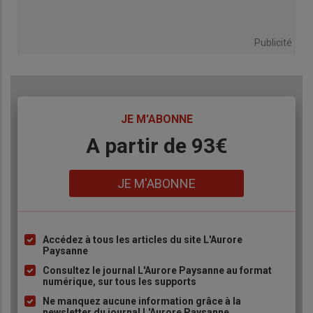
Publicité
TITRE
JE M'ABONNE
Body
A partir de 93€
Lien
JE M'ABONNE
Accédez à tous les articles du site L'Aurore
Liste
Paysanne
à
Consultez le journal L'Aurore Paysanne au format
puce
numérique, sur tous les supports
Ne manquez aucune information grâce à la
newsletter du journal L'Aurore Paysanne