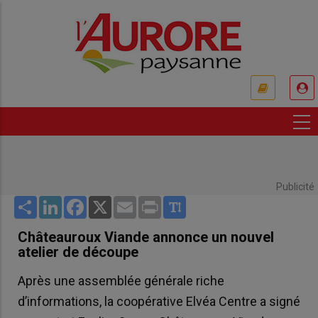
Aller
au
contenu
principal
USER
ACCOUNT
MENU
Publicité
Share
LinkedIn
Facebook
X
Email
Print
Châteauroux Viande annonce un nouvel
atelier de découpe
Après une assemblée générale riche
d’informations, la coopérative Elvéa Centre a signé