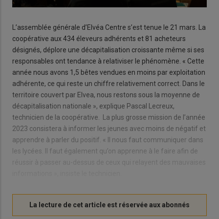
L’assemblée générale d’Elvéa Centre s’est tenue le 21 mars. La
coopérative aux 434 éleveurs adhérents et 81 acheteurs
désignés, déplore une décapitalisation croissante même si ses
responsables ont tendance à relativiser le phénomène. « Cette
année nous avons 1,5 bêtes vendues en moins par exploitation
adhérente, ce qui reste un chiffre relativement correct. Dans le
territoire couvert par Elvea, nous restons sous la moyenne de
décapitalisation nationale », explique Pascal Lecreux,
technicien de la coopérative. La plus grosse mission de l’année
2023 consistera à informer les jeunes avec moins de négatif et
apprendre à parler du positif. « Il nous faut communiquer dans
les lycées. Il faut également qu’on apprenne à le faire afin de
réussir à passer au-dessus de ceux qui relayent des mauvaises
informations », insiste le technicien.