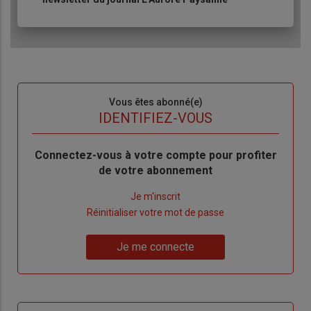
Sous-
Vous êtes abonné(e)
titre
TITRE
IDENTIFIEZ-VOUS
Body
Connectez-vous à votre compte pour profiter
de votre abonnement
Lien
Je m'inscrit
"Créer
Lien
Réinitialiser votre mot de passe
un
"Réinitialiser
Lien
nouveau
votre
Je me connecte
"Je
compte"
mot
me
de
connecte"
passe"