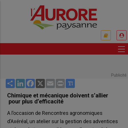
Aller
au
contenu
principal
USER
ACCOUNT
MENU
Publicité
Share
LinkedIn
Facebook
X
Email
Print
Chimique et mécanique doivent s’allier
pour plus d’efficacité
A l’occasion de Rencontres agronomiques
d’Axéréal, un atelier sur la gestion des adventices