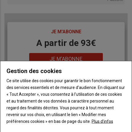
TITRE
JE M'ABONNE
Body
A partir de 93€
Lien
JE M'ABONNE
Gestion des cookies
Ce site utilise des cookies pour garantir le bon fonctionnement
Accédez à tous les articles du site L'Aurore
Liste
Paysanne
des services essentiels et de mesure d’audience. En cliquant sur
à
« Tout Accepter », vous consentez à l’utilisation de ces cookies
Consultez le journal L'Aurore Paysanne au format
puce
numérique, sur tous les supports
et au traitement de vos données à caractère personnel au
regard des finalités décrites. Vous pourrez à tout moment
Ne manquez aucune information grâce à la
newsletter du journal L'Aurore Paysanne
revenir sur vos choix, en utilisant le lien « Modifier mes
préférences cookies » en bas de page du site.
Plus d'infos