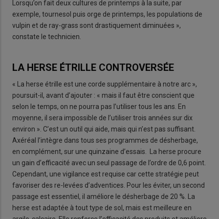
Lorsqu’on fait deux cultures de printemps à la suite, par
exemple, tournesol puis orge de printemps, les populations de
vulpin et de ray-grass sont drastiquement diminuées »,
constate le technicien.
LA HERSE ÉTRILLE CONTROVERSÉE
« La herse étrille est une corde supplémentaire à notre arc »,
poursuit-il, avant d’ajouter : « mais il faut être conscient que
selon le temps, on ne pourra pas l’utiliser tous les ans. En
moyenne, il sera impossible de l’utiliser trois années sur dix
environ ». C’est un outil qui aide, mais qui n’est pas suffisant.
Axéréal l’intègre dans tous ses programmes de désherbage,
en complément, sur une quinzaine d’essais. La herse procure
un gain d’efficacité avec un seul passage de l’ordre de 0,6 point.
Cependant, une vigilance est requise car cette stratégie peut
favoriser des re-levées d’adventices. Pour les éviter, un second
passage est essentiel, il améliore le désherbage de 20 %. La
herse est adaptée à tout type de sol, mais est meilleure en
argilo-calcaire. Elle renforce l’efficacité des produits et améliore