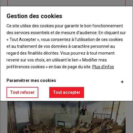
Sous-
Vous n'êtes pas abonné(e)
titre
TITRE
CRÉEZ UN COMPTE
Gestion des cookies
Ce site utilise des cookies pour garantir le bon fonctionnement
Body
Choisissez votre formule et créez votre
des services essentiels et de mesure d’audience. En cliquant sur
compte pour accéder à tout {nom-site}.
« Tout Accepter », vous consentez à l’utilisation de ces cookies
et au traitement de vos données à caractère personnel au
Lien
Créez un compte
regard des finalités décrites. Vous pourrez à tout moment
revenir sur vos choix, en utilisant le lien « Modifier mes
préférences cookies » en bas de page du site.
Plus d'infos
VOUS AIMEREZ AUSSI
Paramétrer mes cookies
Tout refuser
Tout accepter