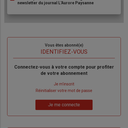
newsletter du journal L'Aurore Paysanne
Sous-
Vous êtes abonné(e)
titre
TITRE
IDENTIFIEZ-VOUS
Body
Connectez-vous à votre compte pour profiter
de votre abonnement
Lien
Je m'inscrit
"Créer
Lien
Réinitialiser votre mot de passe
un
"Réinitialiser
Lien
nouveau
votre
Je me connecte
"Je
compte"
mot
me
de
connecte"
passe"