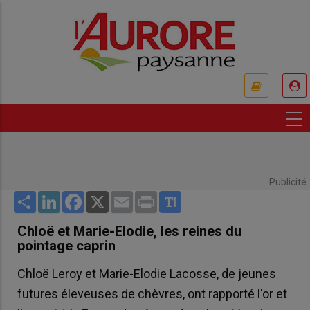
Aller
au
contenu
principal
USER
ACCOUNT
MENU
Publicité
Share
LinkedIn
Facebook
X
Email
Print
Chloë et Marie-Elodie, les reines du
pointage caprin
Chloë Leroy et Marie-Elodie Lacosse, de jeunes
futures éleveuses de chèvres, ont rapporté l'or et