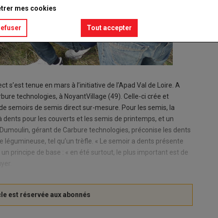
trer mes cookies
refuser
Tout accepter
 s’est tenue en mars à l’initiative de l’Apad Val de Loire. A
arbure technologies, à NoyantVillage (49). Celle-ci crée et
de semoirs de semis direct sur-mesure. Pour les semis, la
 à dents pour les couverts et les semis de printemps, et un
 Dumoulin, gérant de Carbure technologies, préconise les dents
e légumineuse, tel qu’un trèfle. « Le semoir a dents présente
est un principe de base : « en été surtout, le plus important est de
uyer.