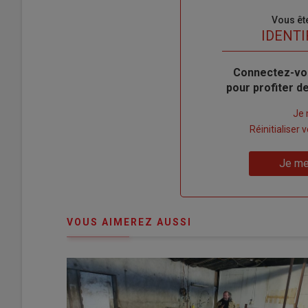
Sous-
Vous êt
titre
TITRE
IDENTI
Body
Connectez-vo
pour profiter 
Lien
Je 
"Créer
Lien
Réinitialiser
un
"Réinitialiser
Lien
nouveau
votre
Je me
"Je
compte"
mot
me
de
connecte"
passe"
VOUS AIMEREZ AUSSI