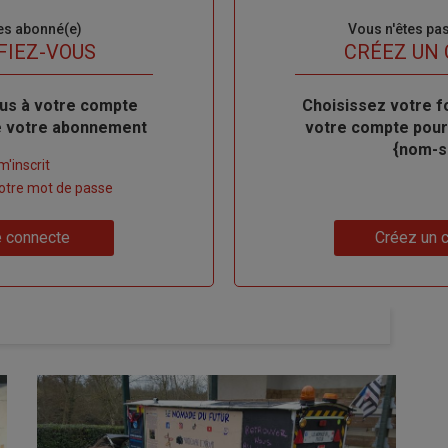
es abonné(e)
Sous-
Vous n'êtes pa
titre
FIEZ-VOUS
TITRE
CRÉEZ UN
us à votre compte
Body
Choisissez votre f
de votre abonnement
votre compte pour
{nom-si
m'inscrit
 votre mot de passe
Lien
 connecte
Créez un 