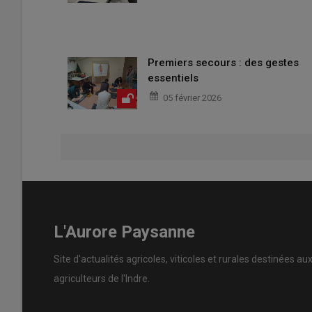
Premiers secours : des gestes
essentiels
05 février 2026
L'Aurore Paysanne
Site d'actualités agricoles, viticoles et rurales destinées au
agriculteurs de l'Indre.