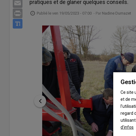
pratiques et de glaner quelques conseils.
Email
Print
Publié le
ven 19/05/2023 - 07:00
- Par
Nadine Dumazet
Gesti
Ce site 
et de m
l’utilis
regard d
utilisan
d'infos