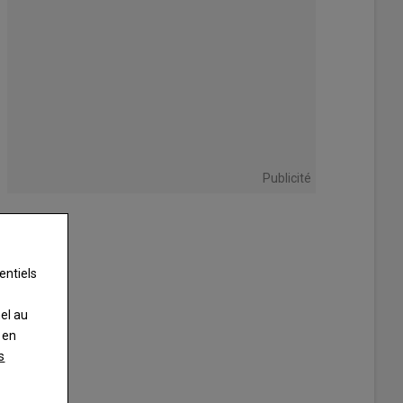
Publicité
entiels
nel au
 en
s