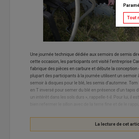
Paramé
Tout 
Une journée technique dédiée aux semoirs de semis direct
cette occasion, les participants ont visité l’entreprise C
fabrique des pièces en carbure et débute la conception 
plupart des participants à la journée utilisent un semoir
semoir à disques pour le blé, les semis d’automne. Tom
en T inversé pour semer du blé en présence d’un tapis d
un intérêt dans les sols durs », rappelle-t-il. Pour lui, il 
bien refermer le sillon avec de la terre fine et de le rapp