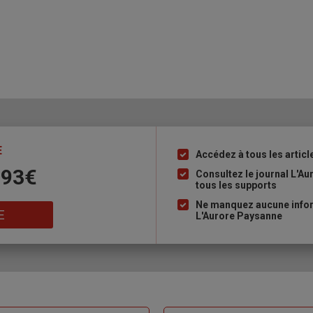
E
Accédez à tous les articl
Liste
 93€
à
Consultez le journal L'A
tous les supports
puce
Ne manquez aucune inform
E
L'Aurore Paysanne