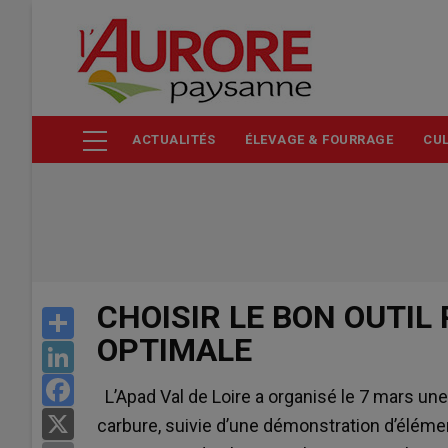
Aller
au
contenu
principal
ACTUALITÉS
ÉLEVAGE & FOURRAGE
CUL
CHOISIR LE BON OUTIL
Share
OPTIMALE
LinkedIn
Facebook
L’Apad Val de Loire a organisé le 7 mars une 
X
carbure, suivie d’une démonstration d’éléme