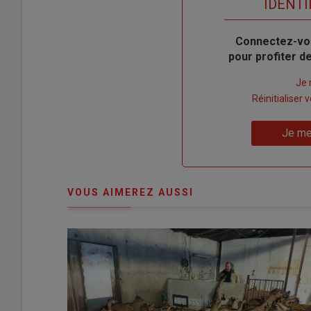
TITRE
IDENTI
Body
Connectez-vo
pour profiter 
Lien
Je 
"Créer
Lien
Réinitialiser
un
"Réinitialiser
Lien
nouveau
votre
Je me
"Je
compte"
mot
me
de
connecte"
passe"
VOUS AIMEREZ AUSSI