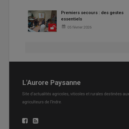
Premiers secours : des gestes
essentiels
05 février 2026
L'Aurore Paysanne
Site d'actualités agricoles, viticoles et rurales destinées au
agriculteurs de l'Indre.