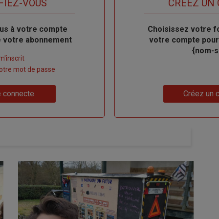
FIEZ-VOUS
TITRE
CRÉEZ UN
us à votre compte
Body
Choisissez votre f
de votre abonnement
votre compte pour
{nom-si
m'inscrit
 votre mot de passe
Lien
 connecte
Créez un 