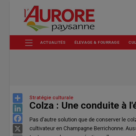
Aller
au
contenu
principal
ACTUALITÉS
ÉLEVAGE & FOURRAGE
CUL
Share
Stratégie culturale
Colza : Une conduite à l
LinkedIn
Facebook
Pas d'autre solution que de conserver le col
cultivateur en Champagne Berrichonne. Aussi, 
X