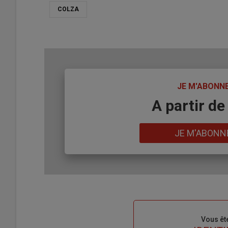
COLZA
TITRE
JE M'ABONN
Body
A partir de
Lien
JE M'ABONN
Sous-
Vous êt
titre