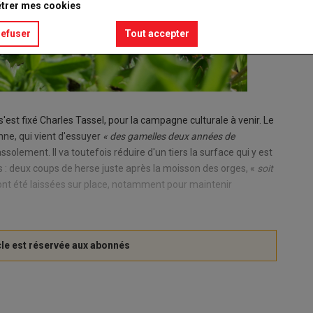
trer mes cookies
refuser
Tout accepter
 s'est fixé Charles Tassel, pour la campagne culturale à venir. Le
ne, qui vient d'essuyer
« des gamelles deux années de
solement. Il va toutefois réduire d'un tiers la surface qui y est
ls : deux coups de herse juste après la moisson des orges, «
soit
s ont été laissées sur place, notamment pour maintenir