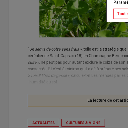
Paramé
Tout 
“
Un semis de colza sans frais »,
telle est la stratégie que
céréalier de Saint-Caprais (18) en Champagne Berrichon
suite »,
ne peut pas pour autant exclure le colza de son as
consacrée. Et c'est à minima qu'il a déjà préparé ses so
2 fois 3 litres de gasoil »,
calcule-t-il. Les menues paille
l'humidité du sol.
ACTUALITÉS
CULTURES & VIGNE