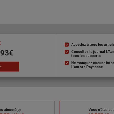
E
Accédez à tous les articl
Liste
 93€
à
Consultez le journal L'A
tous les supports
puce
Ne manquez aucune inform
E
L'Aurore Paysanne
es abonné(e)
Sous-
Vous n'êtes pa
titre