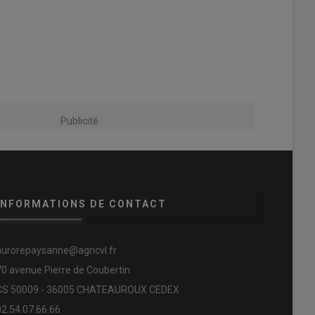
Publicité
INFORMATIONS DE CONTACT
aurorepaysanne@agricvl.fr
70 avenue Pierre de Coubertin
CS 50009 - 36005 CHATEAUROUX CEDEX
02.54.07.66.66