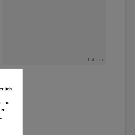
Publicité
entiels
nel au
 en
s