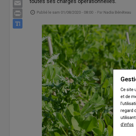
toutes ses charges opérationnelles.
Email
Publié le
sam 01/08/2020 - 08:00
- Par
Nadia Bénéteau
Print
Gesti
Ce site 
et de m
l’utilis
regard d
utilisan
d'infos