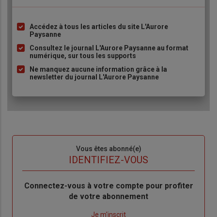
Accédez à tous les articles du site L'Aurore
Liste
Paysanne
à
Consultez le journal L'Aurore Paysanne au format
puce
numérique, sur tous les supports
Ne manquez aucune information grâce à la
newsletter du journal L'Aurore Paysanne
Sous-
Vous êtes abonné(e)
titre
TITRE
IDENTIFIEZ-VOUS
Body
Connectez-vous à votre compte pour profiter
de votre abonnement
Lien
Je m'inscrit