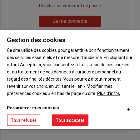
"Créer
Lien
Réinitialiser votre mot de passe
un
"Réinitialiser
Lien
nouveau
votre
Je me connecte
"Je
compte"
mot
me
de
Gestion des cookies
connecte"
passe"
Ce site utilise des cookies pour garantir le bon fonctionnement
Sous-
Vous n'êtes pas abonné(e)
des services essentiels et de mesure d’audience. En cliquant sur
titre
TITRE
CRÉEZ UN COMPTE
« Tout Accepter », vous consentez à l’utilisation de ces cookies
et au traitement de vos données à caractère personnel au
Body
Choisissez votre formule et créez votre
regard des finalités décrites. Vous pourrez à tout moment
compte pour accéder à tout {nom-site}.
revenir sur vos choix, en utilisant le lien « Modifier mes
préférences cookies » en bas de page du site.
Plus d'infos
Lien
Créez un compte
Paramétrer mes cookies
Tout refuser
Tout accepter
VOUS AIMEREZ AUSSI