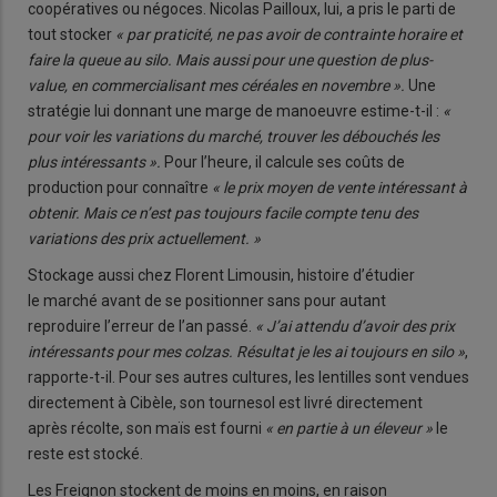
coopératives ou négoces. Nicolas Pailloux, lui, a pris le parti de
tout stocker
« par praticité, ne pas avoir de contrainte horaire et
faire la queue au silo. Mais aussi pour une question de plus-
value, en commercialisant mes céréales en novembre ».
Une
stratégie lui donnant une marge de manoeuvre estime-t-il :
«
pour voir les variations du marché, trouver les débouchés les
plus intéressants ».
Pour l’heure, il calcule ses coûts de
production pour connaître
« le prix moyen de vente intéressant à
obtenir. Mais ce n’est pas toujours facile compte tenu des
variations des prix actuellement. »
Stockage aussi chez Florent Limousin, histoire d’étudier
le marché avant de se positionner sans pour autant
reproduire l’erreur de l’an passé.
« J’ai attendu d’avoir des prix
intéressants pour mes colzas. Résultat je les ai toujours en silo »
,
rapporte-t-il. Pour ses autres cultures, les lentilles sont vendues
directement à Cibèle, son tournesol est livré directement
après récolte, son maïs est fourni
« en partie à un éleveur »
le
reste est stocké.
Les Freignon stockent de moins en moins, en raison