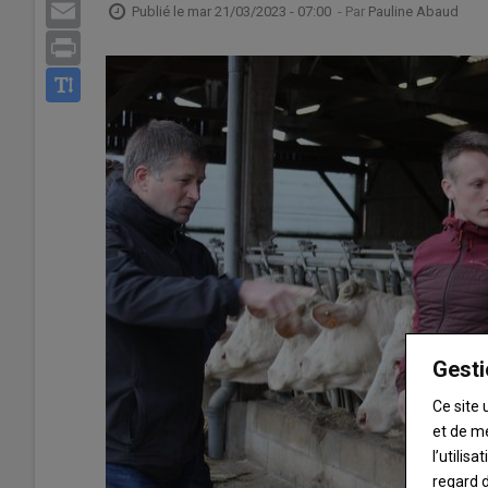
Email
Publié le
mar 21/03/2023 - 07:00
- Par
Pauline Abaud
Print
Gesti
Ce site 
et de m
l’utilis
regard d