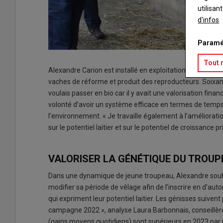
utilisan
d'infos
Paramé
Tout 
Alexandre Carion est installé en exploitation individuel
vaches de réforme et produit des reproducteurs. Soixante-
voulais passer en bio car il y avait une valorisation financi
volonté d’avoir un système efficace en termes de temps, d
l’environnement. « Je travaille également à l’amélioratio
sur le potentiel laitier et sur le potentiel de croissance 
VALORISER LA GÉNÉTIQUE DU TROU
Dans une dynamique de jeune troupeau, Alexandre souhai
modifier sa période de vêlage afin de l’inscrire en d’a
qui expriment leur potentiel laitier. Les génisses suiven
campagne 2022 », analyse Laura Barbonnais, conseillère 
(gains moyens quotidiens) sont supérieurs en 2023 par r