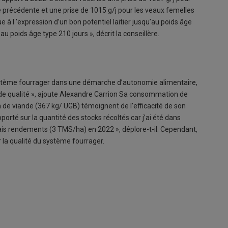
e précédente et une prise de 1015 g/j pour les veaux femelles
e à l ’expression d’un bon potentiel laitier jusqu’au poids âge
au poids âge type 210 jours », décrit la conseillère.
 système fourrager dans une démarche d’autonomie alimentaire,
 de qualité », ajoute Alexandre Carrion Sa consommation de
n de viande (367 kg/ UGB) témoignent de l’efficacité de son
orté sur la quantité des stocks récoltés car j’ai été dans
vais rendements (3 TMS/ha) en 2022 », déplore-t-il. Cependant,
r la qualité du système fourrager.