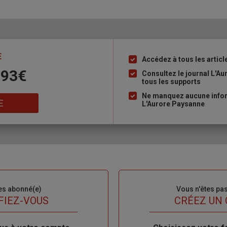
E
Accédez à tous les articl
Liste
 93€
à
Consultez le journal L'A
tous les supports
puce
Ne manquez aucune inform
E
L'Aurore Paysanne
es abonné(e)
Sous-
Vous n'êtes pa
titre
FIEZ-VOUS
TITRE
CRÉEZ UN