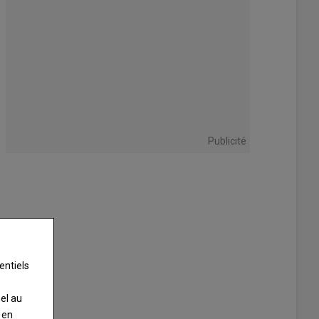
Publicité
entiels
nel au
 en