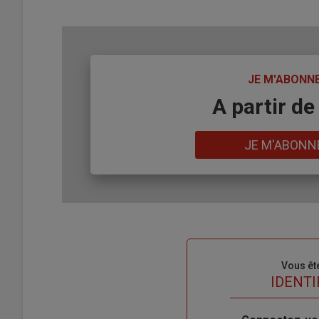
TITRE
JE M'ABONN
Body
A partir de
Lien
JE M'ABONN
Sous-
Vous êt
titre
TITRE
IDENTI