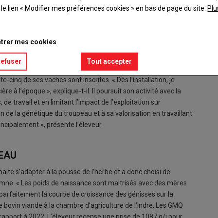
t le lien « Modifier mes préférences cookies » en bas de page du site.
Plu
trer mes cookies
refuser
Tout accepter
le depuis 2020. En système naisseur, il engraisse également les
cinq de ses vaches sont inscrites. « Dès l’installation, je
ère à l’époque », explique-t-il. Il poursuit son activité avec la
e travail et en limitant l’impact de l’exploitation sur
n de la génétique du troupeau et à sa valorisation en travaillant
principalement », présente l’éleveur.
PEAU
te s’adapter à la pousse de l’herbe et a donc choisi de
utomne. « Les poids de naissance sont maitrisés avec des mères
t parfaitement la courbe de croissance des génisses sur la
bovin viande à la chambre d’agriculture de l’Indre. Les GMQ
apport à 2022. L’éleveur recense une prise de 1087 g/j pour