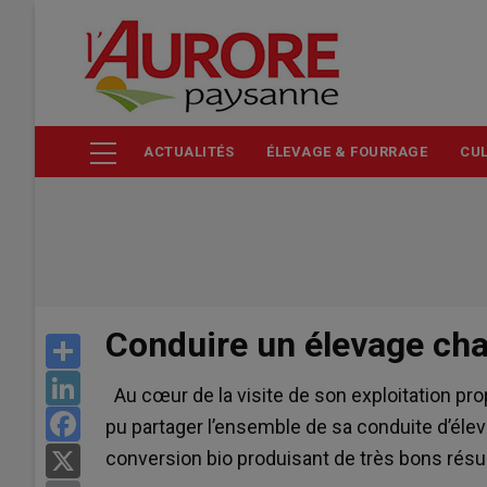
Aller
au
contenu
principal
ACTUALITÉS
ÉLEVAGE & FOURRAGE
CUL
Conduire un élevage cha
Share
LinkedIn
Au cœur de la visite de son exploitation pr
Facebook
pu partager l’ensemble de sa conduite d’éle
conversion bio produisant de très bons résul
X