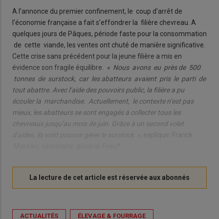
A l’annonce du premier confinement, le coup d’arrêt de
l’économie française a fait s’effondrer la filière chevreau. A
quelques jours de Pâques, période faste pour la consommation
de cette viande, les ventes ont chuté de manière significative.
Cette crise sans précédent pour la jeune filière a mis en
évidence son fragile équilibre.
« Nous avons eu près de 500
tonnes de surstock, car les abatteurs avaient pris le parti de
tout abattre. Avec l’aide des pouvoirs public, la filière a pu
écouler la marchandise. Actuellement, le contexte n’est pas
mieux, les abatteurs se sont engagés à collecter tous les
chevreaux jusqu’au mois de juin. Grâce à un second volet
d’aides, ils vont pouvoir gérer le surstock »,
explique Franck
Moreau, secrétaire général Fnec*.
ACTUALITÉS
ÉLEVAGE & FOURRAGE