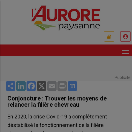
Aller
au
contenu
principal
USER
ACCOUNT
MENU
Publicité
Share
LinkedIn
Facebook
X
Email
Print
Conjoncture : Trouver les moyens de
relancer la filière chevreau
En 2020, la crise Covid-19 a complétement
déstabilisé le fonctionnement de la filière