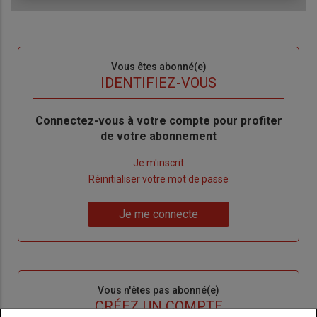
Sous-
Vous êtes abonné(e)
titre
TITRE
IDENTIFIEZ-VOUS
Body
Connectez-vous à votre compte pour profiter
de votre abonnement
Lien
Je m'inscrit
"Créer
Lien
Réinitialiser votre mot de passe
un
"Réinitialiser
Lien
nouveau
votre
Je me connecte
"Je
compte"
mot
me
de
connecte"
passe"
Sous-
Vous n'êtes pas abonné(e)
titre
TITRE
CRÉEZ UN COMPTE