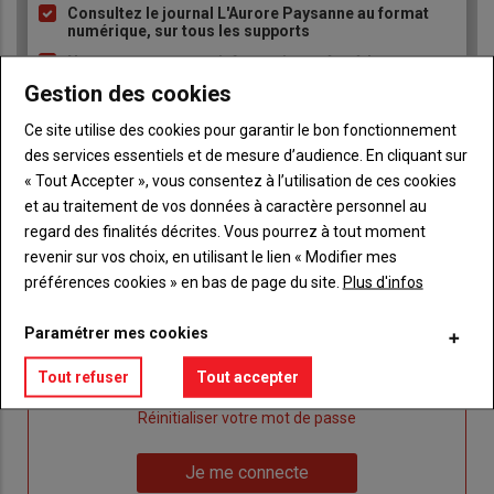
Consultez le journal L'Aurore Paysanne au format
puce
numérique, sur tous les supports
Ne manquez aucune information grâce à la
newsletter du journal L'Aurore Paysanne
Gestion des cookies
Ce site utilise des cookies pour garantir le bon fonctionnement
des services essentiels et de mesure d’audience. En cliquant sur
« Tout Accepter », vous consentez à l’utilisation de ces cookies
et au traitement de vos données à caractère personnel au
regard des finalités décrites. Vous pourrez à tout moment
Sous-
Vous êtes abonné(e)
revenir sur vos choix, en utilisant le lien « Modifier mes
titre
TITRE
IDENTIFIEZ-VOUS
préférences cookies » en bas de page du site.
Plus d'infos
Body
Connectez-vous à votre compte pour profiter
Paramétrer mes cookies
de votre abonnement
Tout refuser
Tout accepter
Lien
Je m'inscrit
"Créer
Lien
Réinitialiser votre mot de passe
un
"Réinitialiser
Lien
nouveau
votre
Je me connecte
"Je