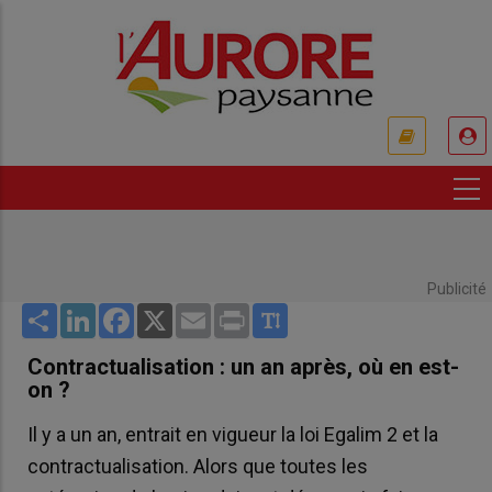
Aller
au
contenu
principal
USER
ACCOUNT
MENU
Publicité
Share
LinkedIn
Facebook
X
Email
Print
Contractualisation : un an après, où en est-
on ?
Il y a un an, entrait en vigueur la loi Egalim 2 et la
contractualisation. Alors que toutes les