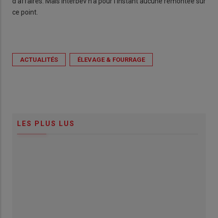
d’affaires. Mais Interbev n’a pour l’instant aucune remontée sur
ce point.
ACTUALITÉS
ÉLEVAGE & FOURRAGE
LES PLUS LUS