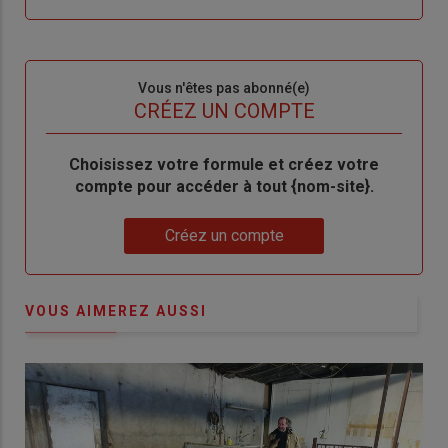
compte"
mot
me
de
connecte"
passe"
Sous-
Vous n'êtes pas abonné(e)
titre
TITRE
CRÉEZ UN COMPTE
Body
Choisissez votre formule et créez votre
compte pour accéder à tout {nom-site}.
Lien
Créez un compte
VOUS AIMEREZ AUSSI