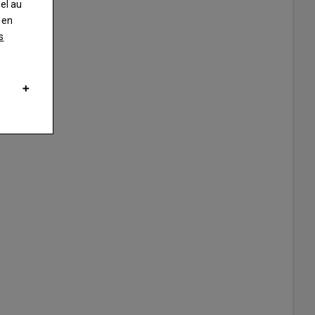
nel au
 en
s