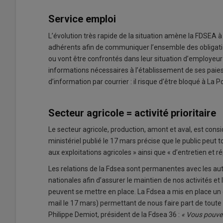
Service emploi
L’évolution très rapide de la situation amène la FDSEA 
adhérents afin de communiquer l’ensemble des obligatio
ou vont être confrontés dans leur situation d’employeur d
informations nécessaires à l’établissement de ses pai
d’information par courrier : il risque d’être bloqué à La P
Secteur agricole = activité prioritaire
Le secteur agricole, production, amont et aval, est cons
ministériel publié le 17 mars précise que le public peut t
aux exploitations agricoles » ainsi que « d’entretien et r
Les relations de la Fdsea sont permanentes avec les auto
nationales afin d’assurer le maintien de nos activités et 
peuvent se mettre en place. La Fdsea a mis en place un 
mail le 17 mars) permettant de nous faire part de toute di
Philippe Demiot, président de la Fdsea 36 :
« Vous pouvez