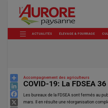
Aller
au
contenu
principal
ACTUALITÉS
ÉLEVAGE & FOURRAGE
CUL
Share
Accompagnement des agriculteurs
COVID-19: La FDSEA 36 
LinkedIn
Facebook
Les bureaux de la FDSEA sont fermés au publi
mars. Il en résulte une réorganisation complè
X