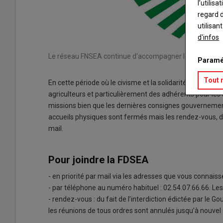
l’utilis
regard d
utilisan
d'infos
Le réseau FNSEA continue d'accompagner les agriculteur
Paramé
Tout 
En cette période où le civisme et la solidarité doivent fa
agriculteurs et particulièrement des adhérents pour le
missions bien que les dernières consignes gouvernementa
accueils physiques sont fermés mais les rendez-vous,
mail.
Pour joindre la FDSEA
- en priorité par mail via les adresses que vous connais
- par téléphone au numéro habituel : 02.54.07.66.66. Les
- rendez-vous : du fait de l’interdiction édictée par le 
les réunions de tous ordres sont annulés jusqu’à nouvel 