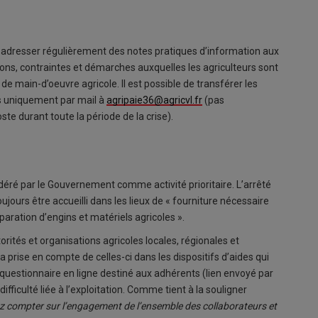
à adresser régulièrement des notes pratiques d’information aux
ns, contraintes et démarches auxquelles les agriculteurs sont
e main-d’oeuvre agricole. Il est possible de transférer les
es uniquement par mail à
agripaie36@agricvl.fr
(pas
oste durant toute la période de la crise).
idéré par le Gouvernement comme activité prioritaire. L’arrêté
oujours être accueilli dans les lieux de « fourniture nécessaire
éparation d’engins et matériels agricoles ».
rités et organisations agricoles locales, régionales et
la prise en compte de celles-ci dans les dispositifs d’aides qui
questionnaire en ligne destiné aux adhérents (lien envoyé par
fficulté liée à l’exploitation. Comme tient à la souligner
 compter sur l’engagement de l’ensemble des collaborateurs et