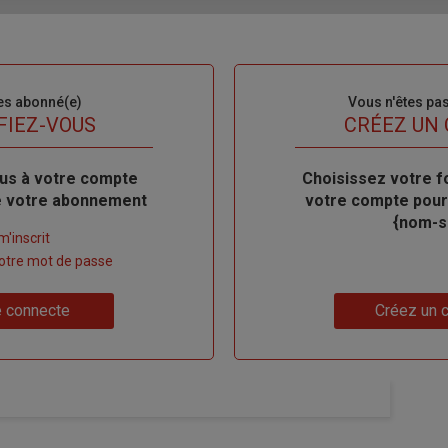
es abonné(e)
Sous-
Vous n'êtes pa
titre
FIEZ-VOUS
TITRE
CRÉEZ UN
us à votre compte
Body
Choisissez votre f
de votre abonnement
votre compte pour
{nom-si
m'inscrit
 votre mot de passe
Lien
 connecte
Créez un 