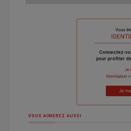
Sous-
Vous êt
titre
TITRE
IDENTI
Body
Connectez-vo
pour profiter 
Lien
Je 
"Créer
Lien
Réinitialiser
un
"Réinitialiser
Lien
nouveau
votre
Je me
"Je
compte"
mot
me
de
connecte"
passe"
VOUS AIMEREZ AUSSI