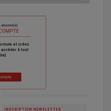
s abonné(e)
 COMPTE
ormule et créez
 accéder à tout
te}.
compte
INSCRIPTION NEWSLETTER