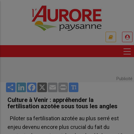
Aller
au
contenu
principal
USER
ACCOUNT
MENU
Publicité
Share
LinkedIn
Facebook
X
Email
Print
Culture à Venir : appréhender la
fertilisation azotée sous tous les angles
Piloter sa fertilisation azotée au plus serré est
enjeu devenu encore plus crucial du fait du