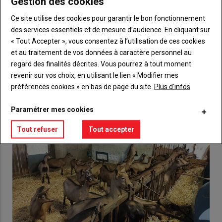
Gestion des cookies
Body
Choisissez votre formule et créez votre
compte pour accéder à tout {nom-site}.
Ce site utilise des cookies pour garantir le bon fonctionnement
des services essentiels et de mesure d’audience. En cliquant sur
Lien
Créez un compte
« Tout Accepter », vous consentez à l’utilisation de ces cookies
et au traitement de vos données à caractère personnel au
regard des finalités décrites. Vous pourrez à tout moment
VOUS AIMEREZ AUSSI
revenir sur vos choix, en utilisant le lien « Modifier mes
préférences cookies » en bas de page du site.
Plus d'infos
Paramétrer mes cookies
Tout refuser
Tout accepter