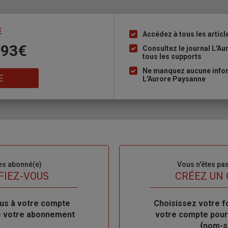
E
Accédez à tous les articl
Liste
 93€
à
Consultez le journal L'A
tous les supports
puce
Ne manquez aucune inform
E
L'Aurore Paysanne
es abonné(e)
Sous-
Vous n'êtes pa
titre
FIEZ-VOUS
TITRE
CRÉEZ UN
us à votre compte
Body
Choisissez votre f
de votre abonnement
votre compte pour
{nom-si