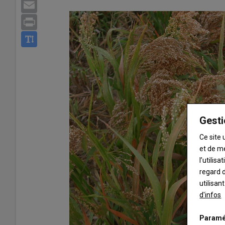
Email
Print
Gesti
Ce site 
et de m
l’utilis
regard d
utilisan
d'infos
Paramé