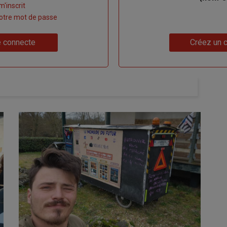
m'inscrit
 votre mot de passe
Lien
 connecte
Créez un 