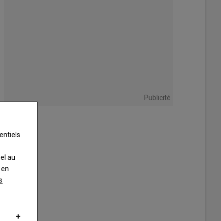
Publicité
entiels
nel au
 en
s