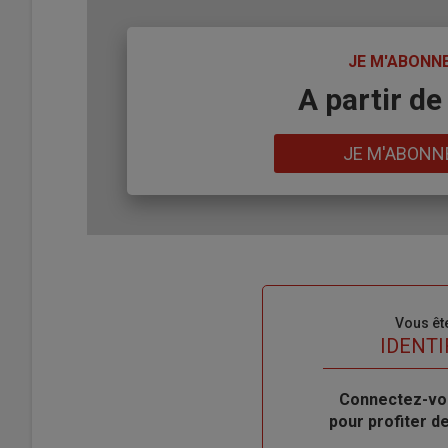
TITRE
JE M'ABONN
Body
A partir de
Lien
JE M'ABONN
Sous-
Vous êt
titre
TITRE
IDENTI
Body
Connectez-vo
pour profiter 