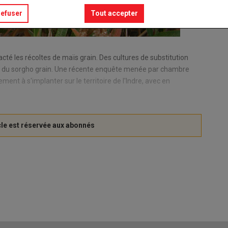
refuser
Tout accepter
é les récoltes de maïs grain. Des cultures de substitution
tar du sorgho grain. Une récente enquête menée par chambre
ent à s'implanter sur le territoire de l'Indre, avec en