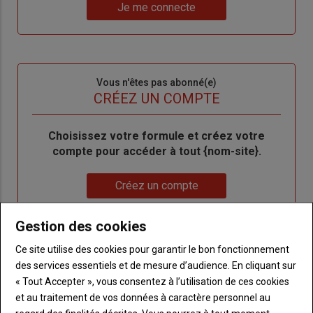
Lien
nouveau
votre
Je me connecte
"Je
compte"
mot
me
de
connecte"
passe"
Sous-
Vous n'êtes pas abonné(e)
titre
TITRE
CRÉEZ UN COMPTE
Body
Choisissez votre formule et créez votre
compte pour accéder à tout {nom-site}.
Lien
Créez un compte
Gestion des cookies
VOUS AIMEREZ AUSSI
Ce site utilise des cookies pour garantir le bon fonctionnement
des services essentiels et de mesure d’audience. En cliquant sur
« Tout Accepter », vous consentez à l’utilisation de ces cookies
et au traitement de vos données à caractère personnel au