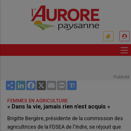
Aller
au
contenu
principal
USER
ACCOUNT
MENU
Publicité
Share
LinkedIn
Facebook
X
Email
Print
FEMMES EN AGRICULTURE
« Dans la vie, jamais rien n'est acquis »
Brigitte Bergère, présidente de la commission des
agricultrices de la FDSEA de l'Indre, se réjouit que