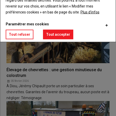
regard des finalités décrites. Vous pourrez à tout moment
revenir sur vos choix, en utilisant le lien « Modifier mes
préférences cookies » en bas de page du site.
Plus d'infos
Paramétrer mes cookies
Tout refuser
Tout accepter
Élevage de chevrettes : une gestion minutieuse du
colostrum
05 février 2026
À Diou, Jérémy Chipault porte un soin particulier à ses
chevrettes. Garantes de l'avenir du troupeau, aucun poste est à
négliger. Témoignage.