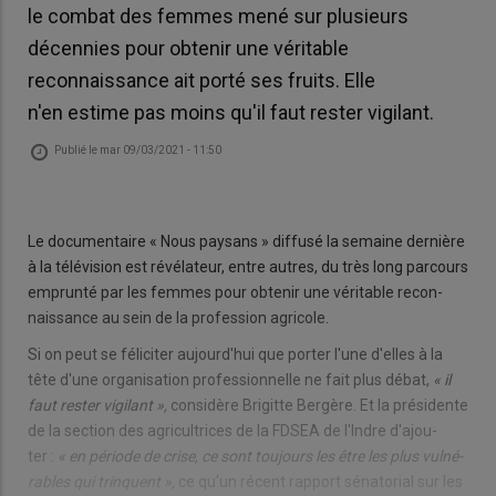
le combat des femmes mené sur plusieurs
décennies pour obtenir une véritable
reconnaissance ait porté ses fruits. Elle
n'en estime pas moins qu'il faut rester vigilant.
Publié le
mar 09/03/2021 - 11:50
Le do­cu­men­taire « Nous pay­sans » dif­fusé la se­maine der­nière
à la té­lé­vi­sion est ré­vé­la­teur, entre autres, du très long par­cours
em­prunté par les femmes pour ob­te­nir une vé­ri­table re­con­
nais­sance au sein de la pro­fes­sion agri­cole.
Si on peut se fé­li­ci­ter au­jour­d'hui que por­ter l'une d'elles à la
tête d'une or­ga­ni­sa­tion pro­fes­sion­nelle ne fait plus débat,
« il
faut res­ter vi­gi­lant »,
consi­dère Bri­gitte Ber­gère. Et la pré­si­dente
de la sec­tion des agri­cul­trices de la FDSEA de l'Indre d'ajou­
ter :
« en pé­riode de crise, ce sont tou­jours les être les plus vul­né­
rables qui trinquent »,
ce qu'un ré­cent rap­port sé­na­to­rial sur les