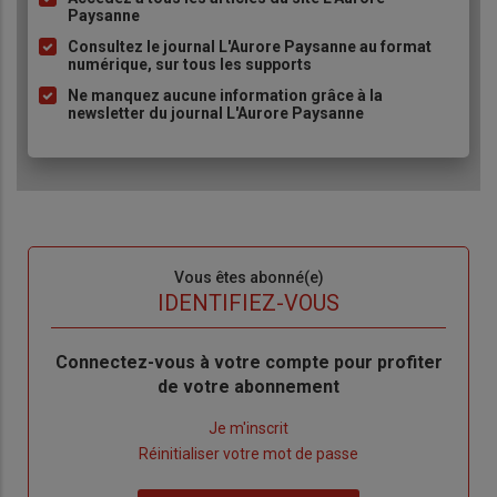
Liste
Paysanne
à
Consultez le journal L'Aurore Paysanne au format
puce
numérique, sur tous les supports
Ne manquez aucune information grâce à la
newsletter du journal L'Aurore Paysanne
Sous-
Vous êtes abonné(e)
titre
TITRE
IDENTIFIEZ-VOUS
Body
Connectez-vous à votre compte pour profiter
de votre abonnement
Lien
Je m'inscrit
"Créer
Lien
Réinitialiser votre mot de passe
un
"Réinitialiser