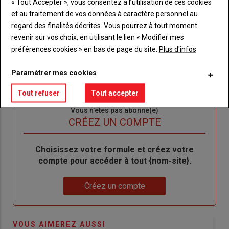
« Tout Accepter », vous consentez à l’utilisation de ces cookies
et au traitement de vos données à caractère personnel au
Lien
Je m'inscrit
regard des finalités décrites. Vous pourrez à tout moment
"Créer
Lien
Réinitialiser votre mot de passe
revenir sur vos choix, en utilisant le lien « Modifier mes
un
"Réinitialiser
préférences cookies » en bas de page du site.
Plus d'infos
Lien
nouveau
votre
Je me connecte
"Je
compte"
mot
Paramétrer mes cookies
me
de
connecte"
passe"
Tout refuser
Tout accepter
Sous-
Vous n'êtes pas abonné(e)
titre
TITRE
CRÉEZ UN COMPTE
Body
Choisissez votre formule et créez votre
compte pour accéder à tout {nom-site}.
Lien
Créez un compte
VOUS AIMEREZ AUSSI