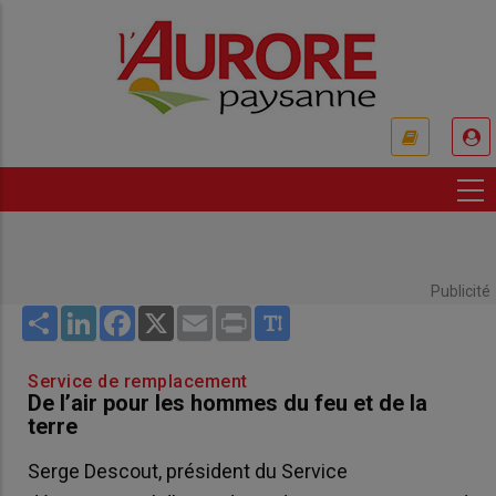
Aller
au
contenu
principal
USER
ACCOUNT
MENU
Publicité
Share
LinkedIn
Facebook
X
Email
Print
Service de remplacement
De l’air pour les hommes du feu et de la
terre
Serge Descout, président du Service