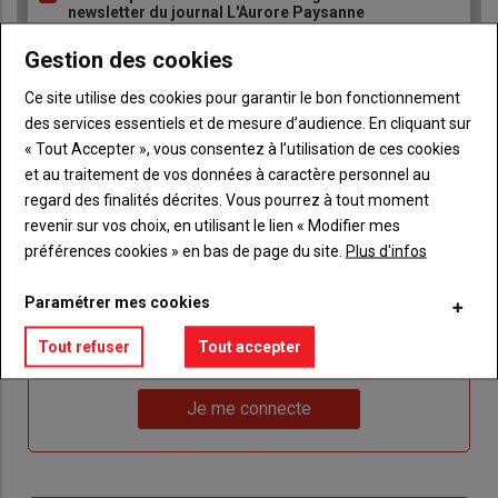
newsletter du journal L'Aurore Paysanne
Gestion des cookies
Ce site utilise des cookies pour garantir le bon fonctionnement
des services essentiels et de mesure d’audience. En cliquant sur
« Tout Accepter », vous consentez à l’utilisation de ces cookies
et au traitement de vos données à caractère personnel au
Sous-
Vous êtes abonné(e)
titre
TITRE
IDENTIFIEZ-VOUS
regard des finalités décrites. Vous pourrez à tout moment
revenir sur vos choix, en utilisant le lien « Modifier mes
préférences cookies » en bas de page du site.
Plus d'infos
Body
Connectez-vous à votre compte pour profiter
de votre abonnement
Paramétrer mes cookies
Lien
Je m'inscrit
Tout refuser
Tout accepter
"Créer
Lien
Réinitialiser votre mot de passe
un
"Réinitialiser
Lien
nouveau
votre
Je me connecte
"Je
compte"
mot
me
de
connecte"
passe"