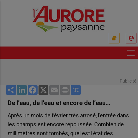
Aller
au
contenu
principal
USER
ACCOUNT
MENU
Publicité
Share
LinkedIn
Facebook
X
Email
Print
De l’eau, de l’eau et encore de l’eau…
Après un mois de février très arrosé, l’entrée dans
les champs est encore repoussée. Combien de
millimètres sont tombés, quel est l’état des