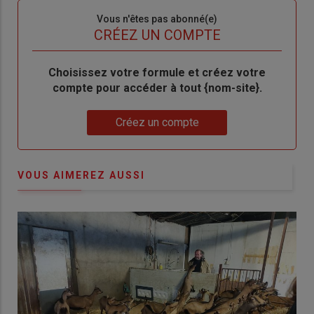
Sous-
Vous n'êtes pas abonné(e)
titre
TITRE
CRÉEZ UN COMPTE
Body
Choisissez votre formule et créez votre
compte pour accéder à tout {nom-site}.
Lien
Créez un compte
VOUS AIMEREZ AUSSI