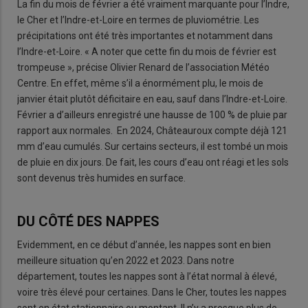
La fin du mois de février a été vraiment marquante pour l’Indre,
le Cher et l’Indre-et-Loire en termes de pluviométrie. Les
précipitations ont été très importantes et notamment dans
l’Indre-et-Loire. « A noter que cette fin du mois de février est
trompeuse », précise Olivier Renard de l’association Météo
Centre. En effet, même s’il a énormément plu, le mois de
janvier était plutôt déficitaire en eau, sauf dans l’Indre-et-Loire.
Février a d’ailleurs enregistré une hausse de 100 % de pluie par
rapport aux normales. En 2024, Châteauroux compte déjà 121
mm d’eau cumulés. Sur certains secteurs, il est tombé un mois
de pluie en dix jours. De fait, les cours d’eau ont réagi et les sols
sont devenus très humides en surface.
DU CÔTÉ DES NAPPES
Evidemment, en ce début d’année, les nappes sont en bien
meilleure situation qu’en 2022 et 2023. Dans notre
département, toutes les nappes sont à l’état normal à élevé,
voire très élevé pour certaines. Dans le Cher, toutes les nappes
sont en état stationnaire ou montant. Il n’y a presque plus de