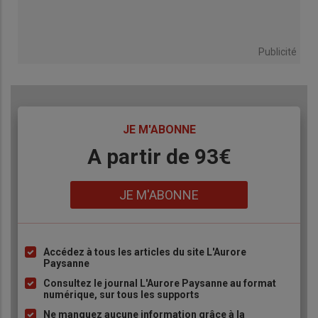
Publicité
TITRE
JE M'ABONNE
Body
A partir de 93€
Lien
JE M'ABONNE
Accédez à tous les articles du site L'Aurore
Liste
Paysanne
à
Consultez le journal L'Aurore Paysanne au format
puce
numérique, sur tous les supports
Ne manquez aucune information grâce à la