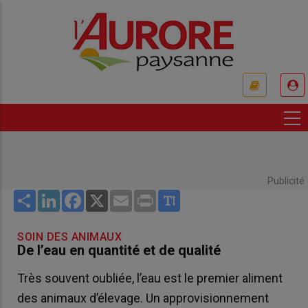
Aller
au
contenu
principal
USER
ACCOUNT
MENU
Publicité
Share
LinkedIn
Facebook
X
Email
Print
SOIN DES ANIMAUX
De l’eau en quantité et de qualité
Très souvent oubliée, l’eau est le premier aliment
des animaux d’élevage. Un approvisionnement