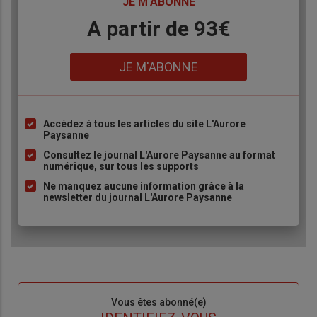
TITRE
JE M'ABONNE
Body
A partir de 93€
Lien
JE M'ABONNE
Accédez à tous les articles du site L'Aurore
Liste
Paysanne
à
Consultez le journal L'Aurore Paysanne au format
puce
numérique, sur tous les supports
Ne manquez aucune information grâce à la
newsletter du journal L'Aurore Paysanne
Sous-
Vous êtes abonné(e)
titre