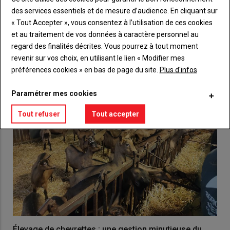
des services essentiels et de mesure d’audience. En cliquant sur
« Tout Accepter », vous consentez à l’utilisation de ces cookies
et au traitement de vos données à caractère personnel au
VOUS AIMEREZ AUSSI
regard des finalités décrites. Vous pourrez à tout moment
revenir sur vos choix, en utilisant le lien « Modifier mes
préférences cookies » en bas de page du site.
Plus d'infos
Paramétrer mes cookies
Tout refuser
Tout accepter
Élevage de chevrettes : une gestion minutieuse du