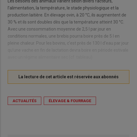
Les besoins des animaux varient selon divers facteurs,
l’alimentation, la température, le stade physiologique et la
production laitière. En élevage ovin, à 20 °C, ils augmentent de
30 % et ils sont doubles dès que la température atteint 30 °C.
Avec une consommation moyenne de 2,5 l par jour en
conditions normales, une brebis pourra boire près de 5 l en
pleine chaleur. Pour les bovins, c’est près de 130 l d’eau par jour
qu’une vache en fin de lactation devra boire en période estivale
avec un régime alimentaire sec (cf. tableau).
ACTUALITÉS
ÉLEVAGE & FOURRAGE