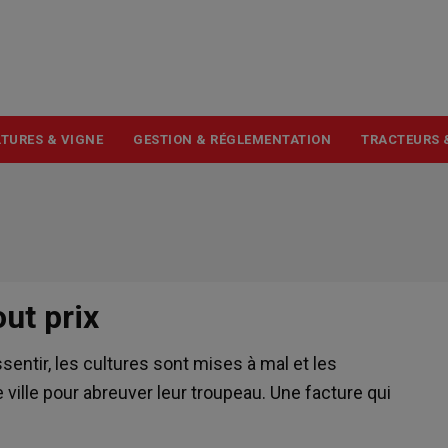
USER
ACCOUNT
MENU
TURES & VIGNE
GESTION & RÉGLEMENTATION
TRACTEURS 
out prix
ssentir, les cultures sont mises à mal et les
 ville pour abreuver leur troupeau. Une facture qui