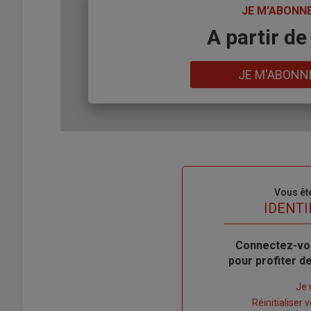
TITRE
JE M'ABONN
Body
A partir de
Lien
JE M'ABONN
Sous-
Vous êt
titre
TITRE
IDENTI
Body
Connectez-vo
pour profiter 
Lien
Je 
"Créer
Lien
Réinitialiser