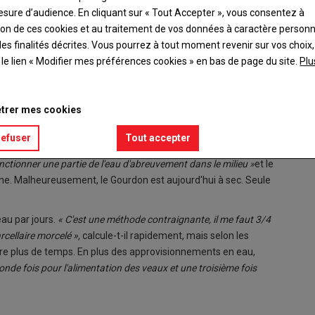
esure d’audience. En cliquant sur « Tout Accepter », vous consentez à
ation de ces cookies et au traitement de vos données à caractère person
es finalités décrites. Vous pourrez à tout moment revenir sur vos choix,
t le lien « Modifier mes préférences cookies » en bas de page du site.
Plu
'eau de la ville pour abreuver ses Limousines, il transporte
l'ensemble de ses lots.
trer mes cookies
int-Sépulchre, roule des litres et des litres d'eau tous les jours
refuser
Tout accepter
es. Une eau qu'il pompait généralement, en partie, dans le
nctionner une partie de l'eau d'abreuvement dans le milieu »
et le
e. Malheureusement, le Gourdon est aujourd'hui à sec. Seule
eau par jours.
« C'est une méthode contraignante, il me faut 3/4
rcellaire morcelé »,
calcule-t-il rapidement, mais selon les
re plus de temps. En plus des approvisionnements en eau,
onde fois pour l'alimentation des veaux et une troisième fois