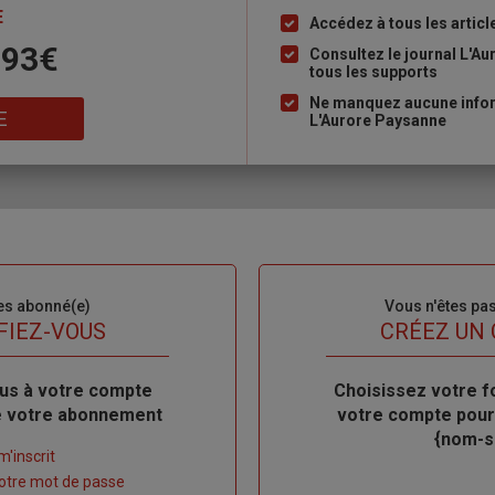
E
Accédez à tous les articl
Liste
 93€
à
Consultez le journal L'A
tous les supports
puce
Ne manquez aucune inform
E
L'Aurore Paysanne
es abonné(e)
Sous-
Vous n'êtes pa
titre
FIEZ-VOUS
TITRE
CRÉEZ UN
us à votre compte
Body
Choisissez votre f
de votre abonnement
votre compte pour
{nom-si
m'inscrit
 votre mot de passe