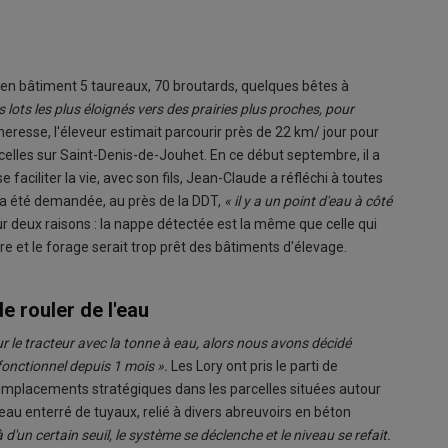
r en bâtiment 5 taureaux, 70 broutards, quelques bêtes à
es lots les plus éloignés vers des prairies plus proches, pour
cheresse, l'éleveur estimait parcourir près de 22 km/ jour pour
t celles sur Saint-Denis-de-Jouhet. En ce début septembre, il a
 faciliter la vie, avec son fils, Jean-Claude a réfléchi à toutes
e a été demandée, au près de la DDT,
« il y a un point d'eau à côté
 deux raisons : la nappe détectée est la même que celle qui
 et le forage serait trop prêt des bâtiments d'élevage.
e rouler de l'eau
sur le tracteur avec la tonne à eau, alors nous avons décidé
fonctionnel depuis 1 mois ».
Les Lory ont pris le parti de
 emplacements stratégiques dans les parcelles situées autour
seau enterré de tuyaux, relié à divers abreuvoirs en béton
 d'un certain seuil, le système se déclenche et le niveau se refait.