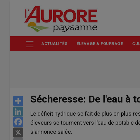
Aller
au
contenu
principal
ACTUALITÉS
ÉLEVAGE & FOURRAGE
CUL
Sécheresse: De l'eau à t
Share
LinkedIn
Le déficit hydrique se fait de plus en plus re
Facebook
éleveurs se tournent vers l'eau de potable de
s'annonce salée.
X