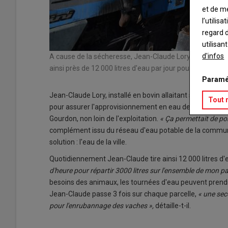
et de m
l’utilis
regard d
utilisan
d'infos
A cause de la sécheresse, Jean-Claude Lory a recours à l
ainsi près de 12 000 litres d'eau par jour pour alimenter 
Paramé
Jean-Claude Lory, installé en bovin allaitant sur Neuvy-Sa
Tout 
pour assurer l'approvisionnement en eau de ses limousin
Gourdon, non loin de l'exploitation.
« Ça permettait de po
complément issu du réseau d'eau potable de la commun
solution : l'eau de la ville.
Quotidiennement Jean-Claude tire ainsi 12 000 litres d'
d'heure pour répartir 3000 litres sur l'ensemble de mon pa
besoins des animaux, les tournées d'eau peuvent prend
Jean-Claude passe 3 fois sur chaque parcelle,
« une sec
pour l'enrubannage des vaches »,
détaille-t-il.