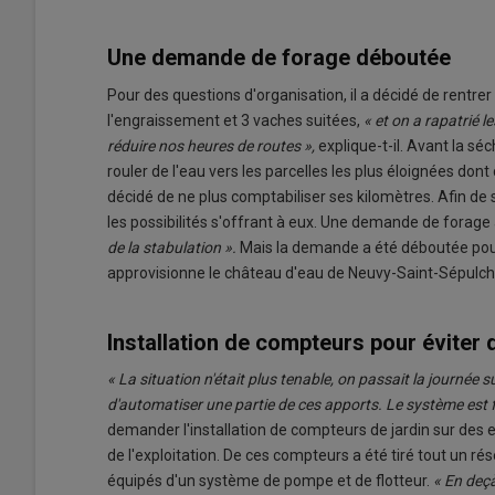
Une demande de forage déboutée
Pour des questions d'organisation, il a décidé de rentre
l'engraissement et 3 vaches suitées,
« et on a rapatrié l
réduire nos heures de routes »,
explique-t-il. Avant la sé
rouler de l'eau vers les parcelles les plus éloignées don
décidé de ne plus comptabiliser ses kilomètres. Afin de se
les possibilités s'offrant à eux. Une demande de forag
de la stabulation ».
Mais la demande a été déboutée pour
approvisionne le château d'eau de Neuvy-Saint-Sépulchre
Installation de compteurs pour éviter d
« La situation n'était plus tenable, on passait la journée 
d'automatiser une partie de ces apports. Le système est 
demander l'installation de compteurs de jardin sur des
de l'exploitation. De ces compteurs a été tiré tout un ré
équipés d'un système de pompe et de flotteur.
« En deçà