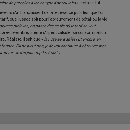
ine de parcelles avec ce type d'abreuvoirs »,
détaille-t-il.
eveurs s'affranchissent de la redevance pollution que l'on
tarif, que l'usage soit pour l'abreuvement de bétail ou la vie
olumes prélevés, on passe des seuils où le tarif se veut
ctobre-novembre, même s'il peut calculer sa consommation
e. Réaliste, il sait que
« la note sera salée ! Et encore, en
'année. S'il ne pleut pas, je devrai continuer à abreuver mes
omne. Je n'ai pas trop le choix ! »