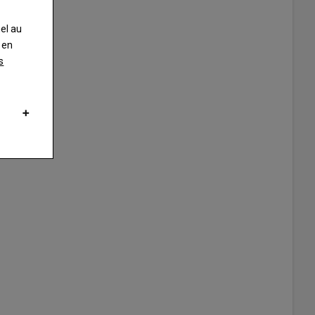
nel au
 en
s