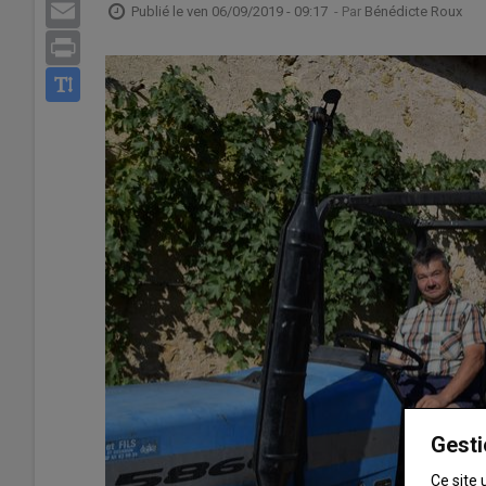
Email
Publié le
ven 06/09/2019 - 09:17
- Par
Bénédicte Roux
Print
Gesti
Ce site 