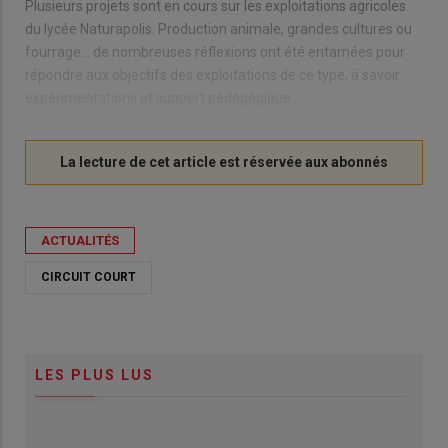
Plusieurs projets sont en cours sur les exploitations agricoles
du lycée Naturapolis. Production animale, grandes cultures ou
fourrage… de nombreuses réflexions ont été entamées pour
répondre aux objectifs des exploitations de ce type, à savoir
expérimentations et support pédagogique.
ACTUALITÉS
CIRCUIT COURT
LES PLUS LUS