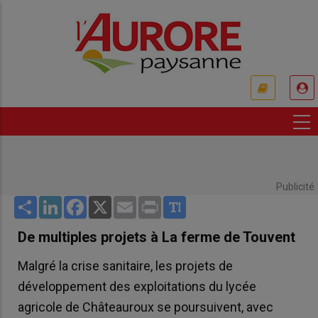
Aller
au
contenu
principal
USER
ACCOUNT
MENU
Publicité
Share
LinkedIn
Facebook
X
Email
Print
De multiples projets à La ferme de Touvent
Malgré la crise sanitaire, les projets de
développement des exploitations du lycée
agricole de Châteauroux se poursuivent, avec