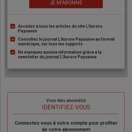
Lien
JE M'ABONNE
Accédez à tous les articles du site L'Aurore
Liste
Paysanne
à
Consultez le journal L'Aurore Paysanne au format
puce
numérique, sur tous les supports
Ne manquez aucune information grâce à la
newsletter du journal L'Aurore Paysanne
Sous-
Vous êtes abonné(e)
titre
TITRE
IDENTIFIEZ-VOUS
Body
Connectez-vous à votre compte pour profiter
de votre abonnement