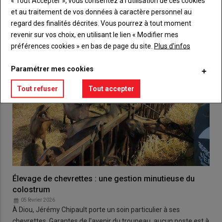
« Tout Accepter », vous consentez à l’utilisation de ces cookies
et au traitement de vos données à caractère personnel au
regard des finalités décrites. Vous pourrez à tout moment
revenir sur vos choix, en utilisant le lien « Modifier mes
préférences cookies » en bas de page du site.
Plus d'infos
Paramétrer mes cookies
Tout refuser
Tout accepter
Élevage de chevrettes : une gestion minutieuse du
colostrum
05 février 2026
À Diou, Jérémy Chipault porte un soin particulier à ses
chevrettes. Garantes de l'avenir du troupeau, aucun poste est à