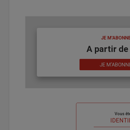
TITRE
JE M'ABONN
Body
A partir de
Lien
JE M'ABONN
Sous-
Vous êt
titre
TITRE
IDENTI