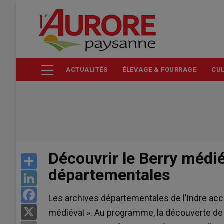
Aller
au
contenu
principal
ACTUALITÉS
ÉLEVAGE & FOURRAGE
CUL
Découvrir le Berry médi
Share
départementales
LinkedIn
Facebook
Les archives départementales de l’Indre accu
X
médiéval ». Au programme, la découverte de 