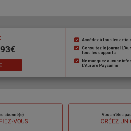
E
Accédez à tous les articl
Liste
 93€
à
Consultez le journal L'A
tous les supports
puce
Ne manquez aucune inform
E
L'Aurore Paysanne
es abonné(e)
Sous-
Vous n'êtes pa
titre
FIEZ-VOUS
TITRE
CRÉEZ UN