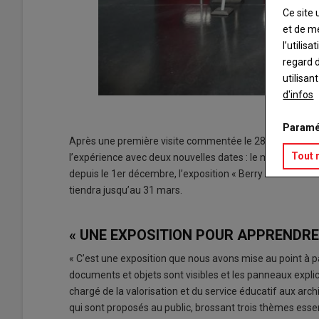
Ce site 
et de m
l’utilis
regard d
utilisan
d'infos
oque.
Paramé
Après une première visite commentée le 28 janvier derni
Tout 
l’expérience avec deux nouvelles dates : le mercredi 15 f
depuis le 1er décembre, l’exposition « Berry médiéval »
tiendra jusqu’au 31 mars.
« UNE EXPOSITION POUR APPRENDRE
« C’est une exposition que nous avons mise au point à p
documents et objets sont visibles et les panneaux expl
chargé de la valorisation et du service éducatif aux arc
qui sont proposés au public, brossant trois thèmes ess