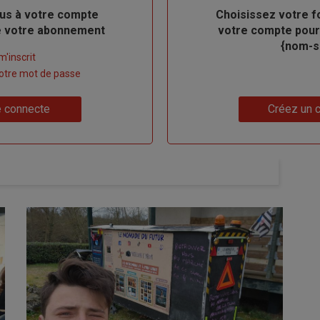
us à votre compte
Body
Choisissez votre f
de votre abonnement
votre compte pour
{nom-si
m'inscrit
 votre mot de passe
Lien
 connecte
Créez un 