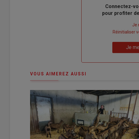
Body
Connectez-vo
pour profiter 
Lien
Je 
"Créer
Lien
Réinitialiser
un
"Réinitialiser
Lien
nouveau
votre
Je me
"Je
compte"
mot
me
de
connecte"
passe"
VOUS AIMEREZ AUSSI