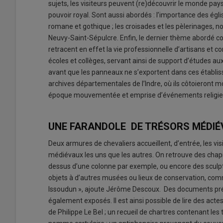
sujets, les visiteurs peuvent (re)découvrir le monde pay
pouvoir royal. Sont aussi abordés : l’importance des égli
romane et gothique ; les croisades et les pèlerinages, 
Neuvy-Saint-Sépulcre. Enfin, le dernier thème abordé c
retracent en effet la vie professionnelle d’artisans et 
écoles et collèges, servant ainsi de support d’études a
avant que les panneaux ne s’exportent dans ces établisse
archives départementales de l’Indre, où ils côtoieront
époque mouvementée et emprise d’événements religi
UNE FARANDOLE DE TRÉSORS MÉDI
Deux armures de chevaliers accueillent, d’entrée, les vis
médiévaux les uns que les autres. On retrouve des chap
dessus d’une colonne par exemple, ou encore des sculp
objets à d’autres musées ou lieux de conservation, com
Issoudun », ajoute Jérôme Descoux. Des documents précie
également exposés. Il est ainsi possible de lire des actes
de Philippe Le Bel ; un recueil de chartres contenant les t