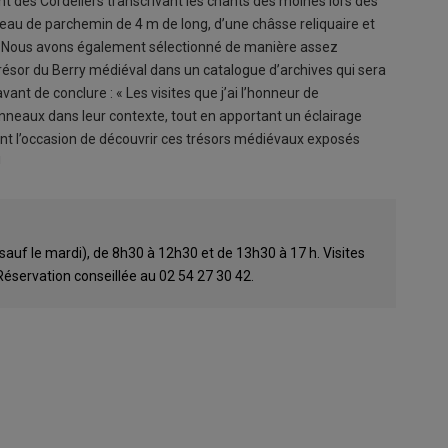
t des Cordeliers transcrivant les chants des moines lors des
uleau de parchemin de 4 m de long, d’une châsse reliquaire et
. « Nous avons également sélectionné de manière assez
résor du Berry médiéval dans un catalogue d’archives qui sera
ant de conclure : « Les visites que j’ai l’honneur de
neaux dans leur contexte, tout en apportant un éclairage
ent l’occasion de découvrir ces trésors médiévaux exposés
!
 (sauf le mardi), de 8h30 à 12h30 et de 13h30 à 17 h. Visites
 Réservation conseillée au 02 54 27 30 42.