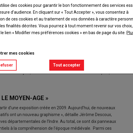
utilise des cookies pour garantir le bon fonctionnement des services ess
esure d’audience. En cliquant sur « Tout Accepter », vous consentez à
ation de ces cookies et au traitement de vos données à caractère person
es finalités décrites. Vous pourrez à tout moment revenir sur vos choix,
t le lien « Modifier mes préférences cookies » en bas de page du site.
Plu
Les Pleu
trer mes cookies
er, les archives départementales de l’Indre réitèrent
refuser
Tout accepter
évrier, à 14 h et le vendredi 3 mars, à 18 h. Mise en place
 recensant objets, documents et documentaires historiques, se
 LE MOYEN-AGE »
artir d’une exposition créée en 2009. Aujourd’hui, de nouveaux
icatifs ont un nouveau graphisme », détaille Jérôme Descoux,
hives départementales de l’Indre. Au total, ce sont dix panneaux
entiels à la compréhension de l’époque médiévale. Parmi ces