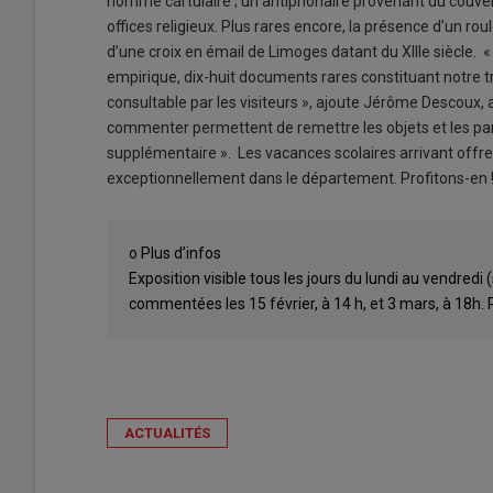
nomme cartulaire ; un antiphonaire provenant du couven
offices religieux. Plus rares encore, la présence d’un ro
d’une croix en émail de Limoges datant du XIIIe siècle
empirique, dix-huit documents rares constituant notre t
consultable par les visiteurs », ajoute Jérôme Descoux, av
commenter permettent de remettre les objets et les pan
supplémentaire ». Les vacances scolaires arrivant offr
exceptionnellement dans le département. Profitons-en 
o Plus d’infos
Exposition visible tous les jours du lundi au vendredi
commentées les 15 février, à 14 h, et 3 mars, à 18h.
ACTUALITÉS