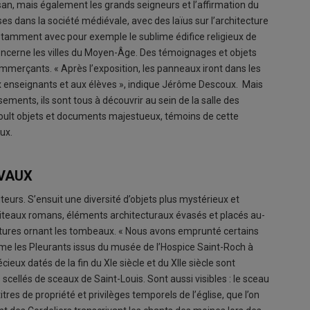
san, mais également les grands seigneurs et l’affirmation du
ses dans la société médiévale, avec des laïus sur l’architecture
notamment avec pour exemple le sublime édifice religieux de
oncerne les villes du Moyen-Âge. Des témoignages et objets
commerçants. « Après l’exposition, les panneaux iront dans les
ux enseignants et aux élèves », indique Jérôme Descoux. Mais
ments, ils sont tous à découvrir au sein de la salle des
 moult objets et documents majestueux, témoins de cette
eux.
ÉVAUX
iteurs. S’ensuit une diversité d’objets plus mystérieux et
iteaux romans, éléments architecturaux évasés et placés au-
tures ornant les tombeaux. « Nous avons emprunté certains
me les Pleurants issus du musée de l’Hospice Saint-Roch à
ux datés de la fin du XIe siècle et du XIIe siècle sont
 scellés de sceaux de Saint-Louis. Sont aussi visibles : le sceau
itres de propriété et privilèges temporels de l’église, que l’on