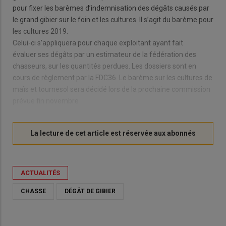
pour fixer les barèmes d’indemnisation des dégâts causés par
le grand gibier sur le foin et les cultures. Il s’agit du barème pour
les cultures 2019.
Celui-ci s’appliquera pour chaque exploitant ayant fait
évaluer ses dégâts par un estimateur de la fédération des
chasseurs, sur les quantités perdues. Les dossiers sont en
cours de règlement par la FDC36. Le barème sur les cultures de
maïs et tournesol sera décidé lors de la prochaine commission
prévue fin novembre
ACTUALITÉS
CHASSE
DÉGÂT DE GIBIER