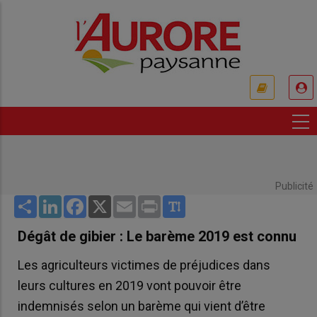
Aller
au
contenu
principal
USER
ACCOUNT
MENU
Publicité
Share
LinkedIn
Facebook
X
Email
Print
Dégât de gibier : Le barème 2019 est connu
Les agriculteurs victimes de préjudices dans
leurs cultures en 2019 vont pouvoir être
indemnisés selon un barème qui vient d’être