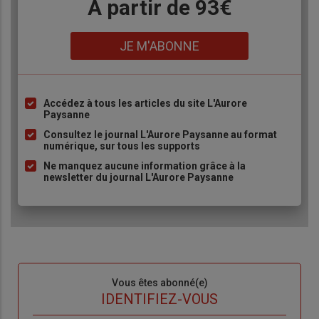
Body
A partir de 93€
Lien
JE M'ABONNE
Accédez à tous les articles du site L'Aurore
Liste
Paysanne
à
Consultez le journal L'Aurore Paysanne au format
puce
numérique, sur tous les supports
Ne manquez aucune information grâce à la
newsletter du journal L'Aurore Paysanne
Sous-
Vous êtes abonné(e)
titre
TITRE
IDENTIFIEZ-VOUS