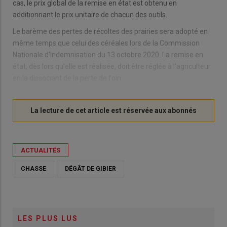
cas, le prix global de la remise en état est obtenu en
additionnant le prix unitaire de chacun des outils.
Le barème des pertes de récoltes des prairies sera adopté en
même temps que celui des céréales lors de la Commission
Nationale d'Indemnisation du 13 octobre 2020. La remise en
état, dès lors qu'elle est réalisée, doit être réglée à l'agriculteur
en la dissociant de la perte de foin.
ACTUALITÉS
CHASSE
DÉGÂT DE GIBIER
LES PLUS LUS