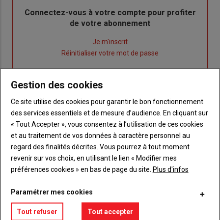
Body
Connectez-vous à votre compte pour profiter
de votre abonnement
Lien
Je m'inscrit
"Créer
Lien
Réinitialiser votre mot de passe
un
"Réinitialiser
Lien
nouveau
votre
Je me connecte
Gestion des cookies
"Je
compte"
mot
me
de
Ce site utilise des cookies pour garantir le bon fonctionnement
connecte"
passe"
des services essentiels et de mesure d’audience. En cliquant sur
« Tout Accepter », vous consentez à l’utilisation de ces cookies
Sous-
Vous n'êtes pas abonné(e)
et au traitement de vos données à caractère personnel au
titre
TITRE
CRÉEZ UN COMPTE
regard des finalités décrites. Vous pourrez à tout moment
revenir sur vos choix, en utilisant le lien « Modifier mes
Body
Choisissez votre formule et créez votre
préférences cookies » en bas de page du site.
Plus d'infos
compte pour accéder à tout {nom-site}.
Paramétrer mes cookies
Lien
Créez un compte
Tout refuser
Tout accepter