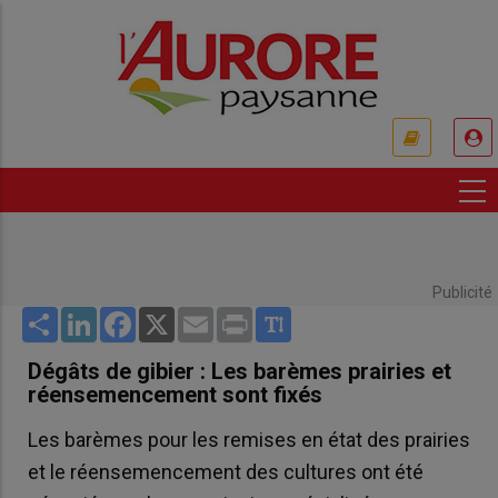
Aller
au
contenu
principal
USER
ACCOUNT
MENU
Publicité
Share
LinkedIn
Facebook
X
Email
Print
Dégâts de gibier : Les barèmes prairies et
réensemencement sont fixés
Les barèmes pour les remises en état des prairies
et le réensemencement des cultures ont été